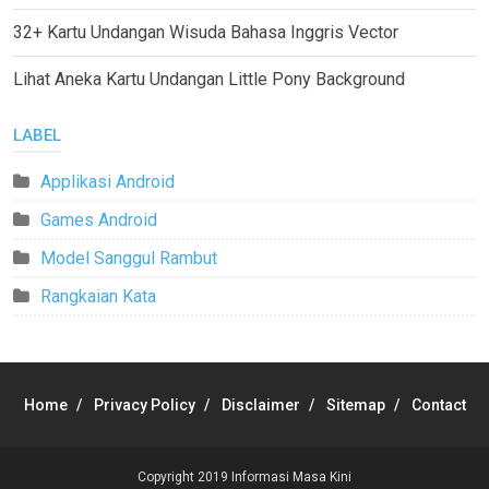
32+ Kartu Undangan Wisuda Bahasa Inggris Vector
Lihat Aneka Kartu Undangan Little Pony Background
LABEL
Applikasi Android
Games Android
Model Sanggul Rambut
Rangkaian Kata
Home
Privacy Policy
Disclaimer
Sitemap
Contact
Copyright 2019
Informasi Masa Kini