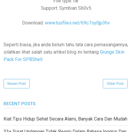
File type: rar
Support: Symbian S60v5
Download:
www.tusfiles.net/69c7sy0jp3hv
Seperti biasa, jika anda belum tahu tata cara pemasangannya,
silahkan lihat salah satu artikel blog ini tentang
Grunge Skin
Pack For SPBShell
Newer Post
Older Post
RECENT POSTS
Kiat Tips Hidup Sehat Secara Alami, Banyak Cara Dan Mudah
33+ Surat Undangan Tidak Resmi Dalam Bahasa Inggris Dan