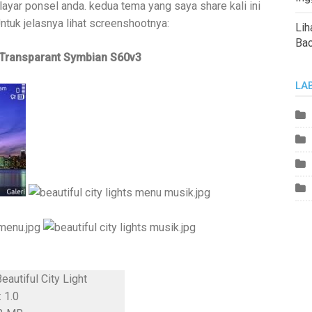
yar ponsel anda. kedua tema yang saya share kali ini
tuk jelasnya lihat screenshootnya:
Lih
Ba
Transparant Symbian S60v3
LA
autiful City Light
 1.0