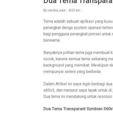
Dua Tema Transpara
By
candra_wae
8:25 am
Tema adalah sebuah aplikasi yang kusu
perangkat denga system operasi terten
bagi pengguna perangkat ponsel untuk m
berwarna.
Banyaknya pilihan tema juga membuat k
cocok, karena semua tema sekarang men
background yang memikat. Meskipun demi
mempunyai selera yang berbeda.
Dalam Artikel ini saya ingin berbagi d
s60v3, dan menurut saya layak untuk di 
Dua tema ini mendukung untuk resolusi 
Dua Tema Transparant Symbian S60v