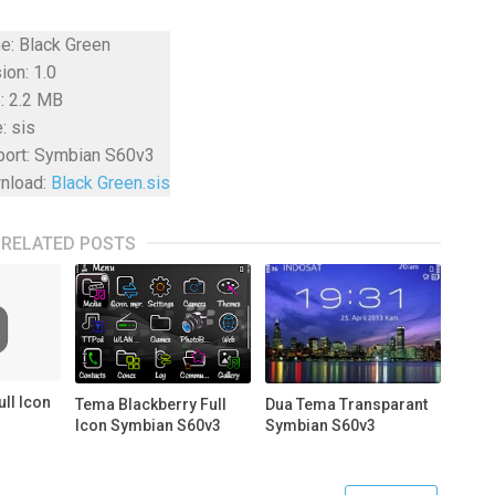
: Black Green
ion: 1.0
: 2.2 MB
: sis
port: Symbian S60v3
nload:
Black Green.sis
RELATED POSTS
ull Icon
Tema Blackberry Full
Dua Tema Transparant
Icon Symbian S60v3
Symbian S60v3