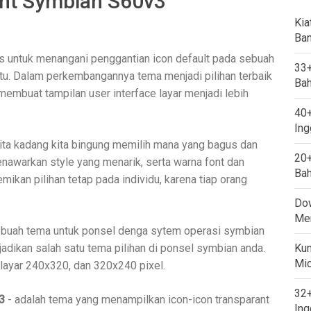
nt Symbian S60v3
Kia
Ban
s untuk menangani penggantian icon default pada sebuah
33+
tu. Dalam perkembangannya tema menjadi pilihan terbaik
Bah
embuat tampilan user interface layar menjadi lebih
40+
Ing
ita kadang kita bingung memilih mana yang bagus dan
20+
awarkan style yang menarik, serta warna font dan
Bah
kan pilihan tetap pada individu, karena tiap orang
Dow
Mem
ua buah tema untuk ponsel denga sytem operasi symbian
jadikan salah satu tema pilihan di ponsel symbian anda.
Kum
Mi
layar 240x320, dan 320x240 pixel.
32+
3
- adalah tema yang menampilkan icon-icon transparant
Ing