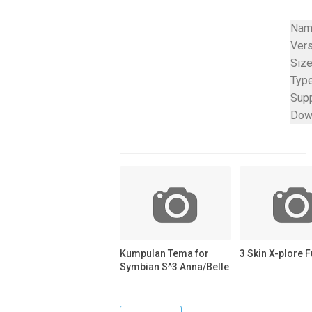
Name
Vers
Size
Type
Sup
Dow
Kumpulan Tema for
3 Skin X-plore F
Symbian S^3 Anna/Belle