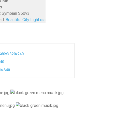
.3 MB
is
: Symbian S60v3
ad:
Beautiful City Light.sis
S60v3 320x240
240
ia S40