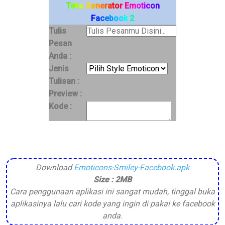
T
e
k
s
G
e
n
e
r
a
t
o
r
E
m
o
t
i
c
o
n
F
a
c
e
b
o
o
k
2
Tulis
Pesan
Anda :
Jenis
Tulisan :
Preview :
Kode :
Download
Emoticons-Smiley-Facebook.apk
Size : 2MB
Cara penggunaan aplikasi ini sangat mudah, tinggal buka
aplikasinya lalu cari kode yang ingin di pakai ke facebook
anda.