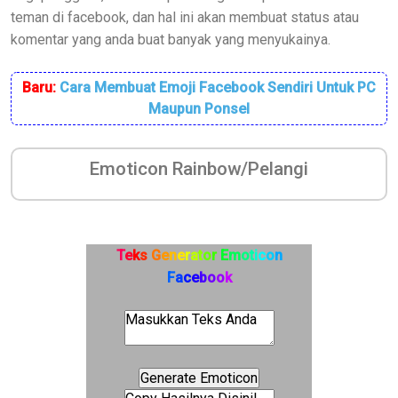
teman di facebook, dan hal ini akan membuat status atau
komentar yang anda buat banyak yang menyukainya.
Baru:
Cara Membuat Emoji Facebook Sendiri Untuk PC
Maupun Ponsel
Emoticon Rainbow/Pelangi
T
e
k
s
G
e
n
e
r
a
t
o
r
E
m
o
t
i
c
o
n
F
a
c
e
b
o
o
k