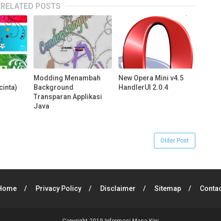
RELATED POSTS
Modding Menambah
New Opera Mini v4.5
cinta)
Background
HandlerUI 2.0.4
Transparan Applikasi
Java
Older Post
Home
Privacy Policy
Disclaimer
Sitemap
Contac