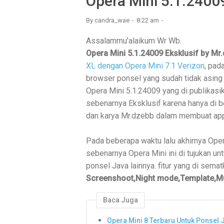
Opera Mini 5.1.2400
By
candra_wae
8:22 am
Assalammu'alaikum Wr Wb.
Opera Mini 5.1.24009 Eksklusif by Mr
XL dengan Opera Mini 7.1 Verizon
, pad
browser ponsel yang sudah tidak asing 
Opera Mini 5.1.24009 yang di publikasi
sebenarnya Eksklusif karena hanya di b
dan karya Mr.dzebb dalam membuat appli
Pada beberapa waktu lalu akhirnya Oper
sebenarnya Opera Mini ini di tujukan unt
ponsel Java lainnya. fitur yang di sema
Screenshoot,Night mode,Template,Mul
Baca Juga
Opera Mini 8 Terbaru Untuk Ponsel 