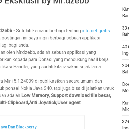
9 Eksklusif by Mr.dzebb
Kia
Ban
33+
.dzebb
- Setelah kemarin berbagi tentang
internet gratis
Bah
a postingan ini saya ingin berbagi sebuah applikasi
lagi bagi anda.
40+
kan oleh Mr.dzebb, adalah sebuah applikasi yang
Ing
erikan kepada para Donasi yang mendukung hasil kerja
20+
kasi Handler, yang sudah kita rasakan sejak lama.
Bah
a Mini 5.1.24009 di publikasikan secara umum, dan
Dow
uk ponsel Nokia Java S40, tapi juga bisa di jalankan untuk
Mem
tkan adalah
Low Memory, Support download file besar,
ti-Clipboard,Anti Joystick,User agent
.
Kum
Mi
32+
Java Dan Blackberry
Ing