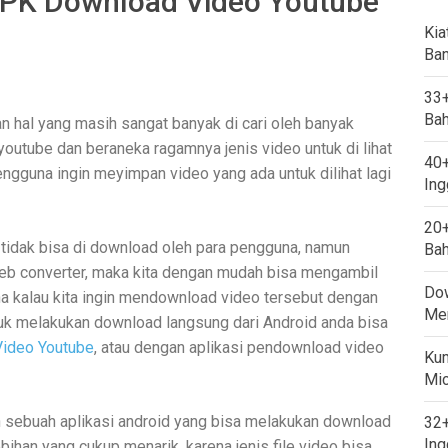
PK Download Video Youtube
Kia
Ban
33+
Bah
 hal yang masih sangat banyak di cari oleh banyak
youtube dan beraneka ragamnya jenis video untuk di lihat
40+
ngguna ingin meyimpan video yang ada untuk dilihat lagi
Ing
20+
dak bisa di download oleh para pengguna, namun
Bah
eb converter, maka kita dengan mudah bisa mengambil
Dow
a kalau kita ingin mendownload video tersebut dengan
Mem
tuk melakukan download langsung dari Android anda bisa
Video Youtube
, atau dengan aplikasi pendownload video
Kum
Mi
 sebuah aplikasi android yang bisa melakukan download
32+
Ing
ihan yang cukup menarik, karena jenis file video bisa