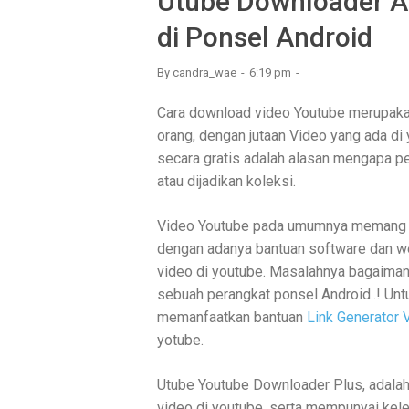
Utube Downloader A
di Ponsel Android
By
candra_wae
6:19 pm
Cara download video Youtube merupakan
orang, dengan jutaan Video yang ada di 
secara gratis adalah alasan mengapa pe
atau dijadikan koleksi.
Video Youtube pada umumnya memang ti
dengan adanya bantuan software dan w
video di youtube. Masalahnya bagaiman
sebuah perangkat ponsel Android..! Un
memanfaatkan bantuan
Link Generator 
yotube.
Utube Youtube Downloader Plus, adalah
video di youtube, serta mempunyai keleb