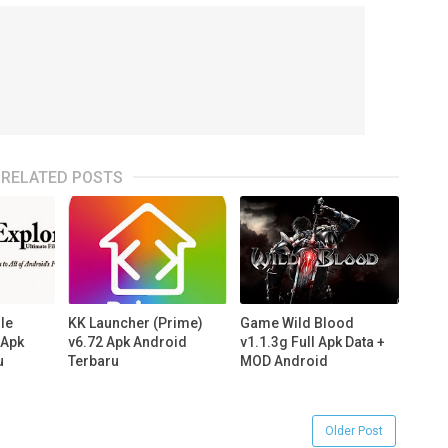
RELATED POSTS
ile
KK Launcher (Prime)
Game Wild Blood
 Apk
v6.72 Apk Android
v1.1.3g Full Apk Data +
u
Terbaru
MOD Android
Older Post