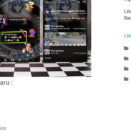
Lih
Ba
LA
aru :
ion