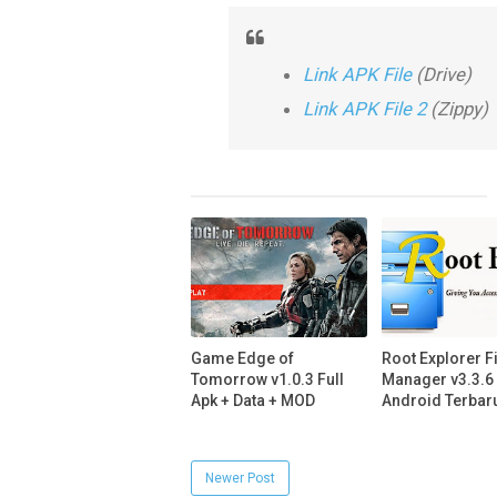
Link APK File
(Drive)
Link APK File 2
(Zippy)
Game Edge of
Root Explorer F
Tomorrow v1.0.3 Full
Manager v3.3.6
Apk + Data + MOD
Android Terbar
Newer Post