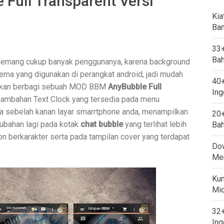
Full Transparent Versi
Kia
Ban
33+
Bah
mang cukup banyak penggunanya, karena background
ema yang digunakan di perangkat android, jadi mudah
40+
ya akan berbagi sebuah MOD BBM
AnyBubble Full
Ing
ambahan Text Clock yang tersedia pada menu
da sebelah kanan layar smarrtphone anda, menampilkan
20+
rubahan lagi pada kotak
chat bubble
yang terlihat lebih
Bah
n berkarakter serta pada tampilan cover yang terdapat
Dow
Mem
Kum
Mi
32+
Ing