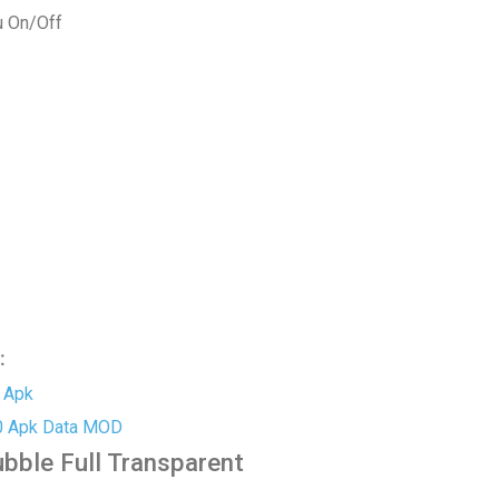
u On/Off
:
1 Apk
.0 Apk Data MOD
ble Full Transparent