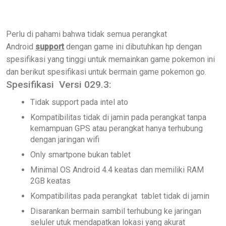
Perlu di pahami bahwa tidak semua perangkat
Android
support
dengan game ini dibutuhkan hp dengan
spesifikasi yang tinggi untuk memainkan game pokemon ini
dan berikut spesifikasi untuk bermain game pokemon go.
Spesifikasi Versi 029.3:
Tidak support pada intel ato
Kompatibilitas tidak di jamin pada perangkat tanpa
kemampuan GPS atau perangkat hanya terhubung
dengan jaringan wifi
Only smartpone bukan tablet
Minimal OS Android 4.4 keatas dan memiliki RAM
2GB keatas
Kompatibilitas pada perangkat tablet tidak di jamin
Disarankan bermain sambil terhubung ke jaringan
seluler utuk mendapatkan lokasi yang akurat