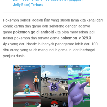
Jelly Bean) Terbaru
Pokemon sendiri adalah film yang sudah lama kita kenal dari
komik kartun dan game dan sekarang dengan adanya
game
pokemon go di android
kita bisa merasakan jadi
trainer pokemon dan teryata game
pokemon v.029.3
Apk
yang dari Nantic ini banyak penggemar lebih dari 100
ribu orang yang telah mengunduh game ini dari berbagai
penjuru dunia.