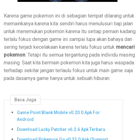
Karena game pokemon ini di sebagian tempat dilarang untuk
memainkanya karena kita sendiri harus menulusuri tiap jalan
untuk menemukan pokemon karena itu setiap pemain kadang
terlalu fokus dengan game ini sampai lupa akan bahaya dan
sering terjadi kecelakaan karena terlalu fokus untuk
mencari
pokemon
. Tetapi itu semua tergantung pada individu masing
masing. Saat kita bermain pokemon kita juga harus waspada
terhadap sekitar jangan terlaulu fokus untuk main game saja
pada dasarnya game hanya untuk sebuah hiburan.
Baca Juga
Game Point Blank Mobile v0.20.0 Apk For
Android
Download Lucky Patcher v6.2.6 Apk Terbaru
Download Pokemon Go v0.33.0 Apk (Support