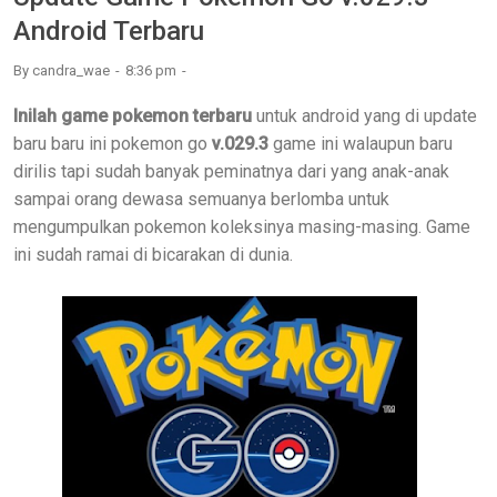
Android Terbaru
By
candra_wae
8:36 pm
Inilah game pokemon terbaru
untuk android yang di update
baru baru ini pokemon go
v.029.3
game ini walaupun baru
dirilis tapi sudah banyak peminatnya dari yang anak-anak
sampai orang dewasa semuanya berlomba untuk
mengumpulkan pokemon koleksinya masing-masing. Game
ini sudah ramai di bicarakan di dunia.