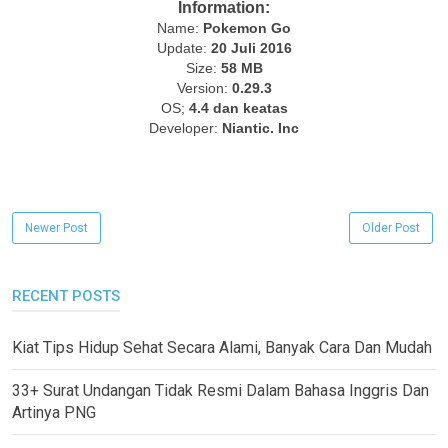
Information:
Name:
Pokemon Go
Update:
20 Juli 2016
Size:
58 MB
Version:
0.29.3
OS;
4.4 dan keatas
Developer:
Niantic. Inc
Newer Post
Older Post
RECENT POSTS
Kiat Tips Hidup Sehat Secara Alami, Banyak Cara Dan Mudah
33+ Surat Undangan Tidak Resmi Dalam Bahasa Inggris Dan
Artinya PNG