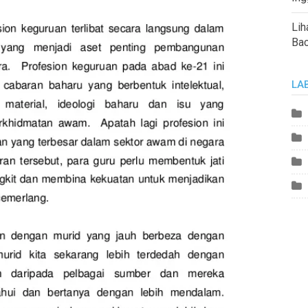
Lih
Ba
LA