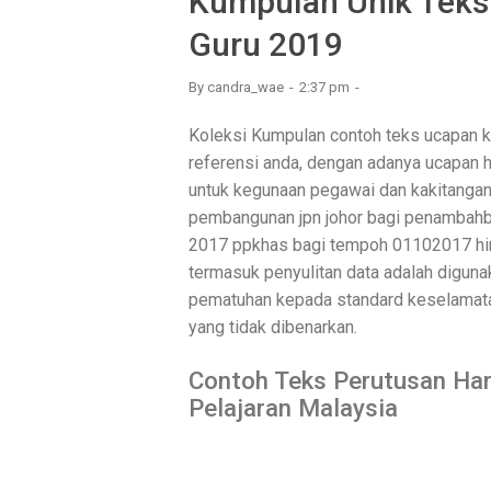
Kumpulan Unik Tek
Guru 2019
By
candra_wae
2:37 pm
Koleksi Kumpulan contoh teks ucapan k
referensi anda, dengan adanya ucapan 
untuk kegunaan pegawai dan kakitanga
pembangunan jpn johor bagi penambahb
2017 ppkhas bagi tempoh 01102017 hing
termasuk penyulitan data adalah digun
pematuhan kepada standard keselamatan
yang tidak dibenarkan.
Contoh Teks Perutusan Har
Pelajaran Malaysia