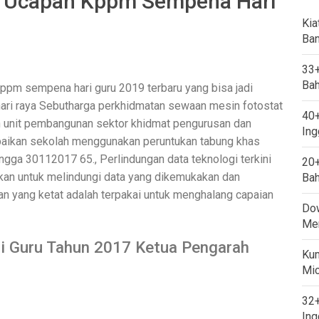
s Ucapan Kppm Sempena Hari
Kia
Ban
33+
Bah
ppm sempena hari guru 2019 terbaru yang bisa jadi
hari raya Sebutharga perkhidmatan sewaan mesin fotostat
40+
n unit pembangunan sektor khidmat pengurusan dan
Ing
aikan sekolah menggunakan peruntukan tabung khas
ga 30112017 65., Perlindungan data teknologi terkini
20+
akan untuk melindungi data yang dikemukakan dan
Bah
 yang ketat adalah terpakai untuk menghalang capaian
Dow
Mem
i Guru Tahun 2017 Ketua Pengarah
Kum
Mi
32+
Ing