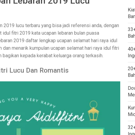
an Lebaran 2019 Lucu
Kia
Ban
 2019 lucu terbaru yang bisa jadi referensi anda, dengan
33+
idul fitri 2019 kata ucapan lebaran bulan puasa
Bah
baran 2019 daftar lengkap ucapan selamat hari raya idul
h dan menarik kumpulan ucapan selamat hari raya idul fitri
40+
an bagikan kepada kerabat keluarga orang terkasih.
Ing
20+
itri Lucu Dan Romantis
Bah
Dow
Mem
Kum
Mi
32+
Ing