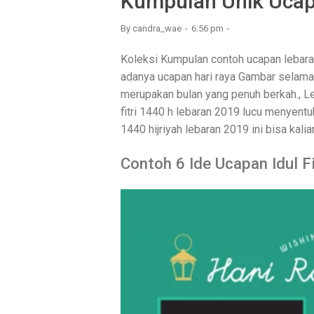
Kumpulan Unik Ucap
By
candra_wae
6:56 pm
Koleksi Kumpulan contoh ucapan lebaran
adanya ucapan hari raya Gambar selamat 
merupakan bulan yang penuh berkah., Le
fitri 1440 h lebaran 2019 lucu menyentu
1440 hijriyah lebaran 2019 ini bisa kali
Contoh 6 Ide Ucapan Idul F