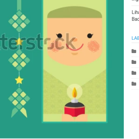
Lih
Ba
LA