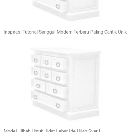
Inspirasi Tutorial Sanggul Modern Terbaru Paling Cantik Unik
Model Jilbab Untuk Jidat Lebar Ide Hijab Syar I