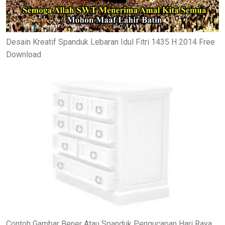
Desain Kreatif Spanduk Lebaran Idul Fitri 1435 H 2014 Free
Download
Contoh Gambar Bener Atau Spanduk Pengucapan Hari Raya