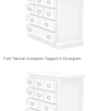
Psht Takeran Instagram Tagged In Deskgram