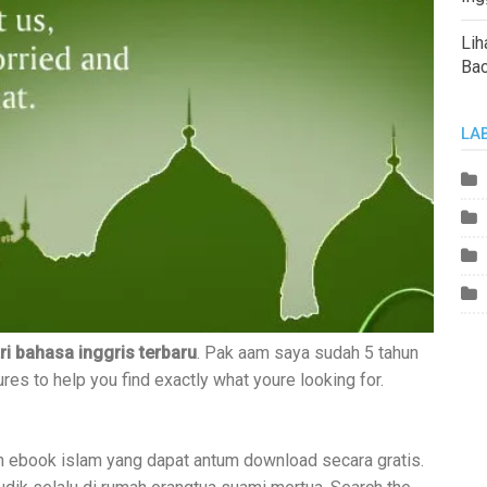
Lih
Ba
LA
ri bahasa inggris terbaru
. Pak aam saya sudah 5 tahun
es to help you find exactly what youre looking for.
san ebook islam yang dapat antum download secara gratis.