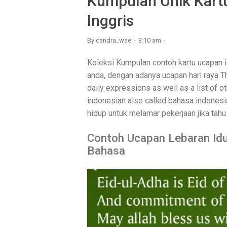
Kumpulan Unik Kartu
Inggris
By
candra_wae
3:10 am
Koleksi Kumpulan contoh kartu ucapan idu
anda, dengan adanya ucapan hari raya T
daily expressions as well as a list of
indonesian also called bahasa indonesia
hidup untuk melamar pekerjaan jika tah
Contoh Ucapan Lebaran Idu
Bahasa