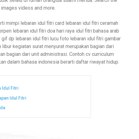
 mudik selalu di rumah orangtua suami mertua. Search the
 images videos and more.
 mimpi lebaran idul fitri card lebaran idul fitri ceramah
 cerpen lebaran idul fitri doa hari raya idul fitri bahasa arab
ri gif dp lebaran idul fitri lucu foto lebaran idul fitri gambar
 libur kegiatan surat menyurat merupakan bagian dari
n bagian dari unit administrasi. Contoh cv curriculum
ikan dalam bahasa indonesia berarti daftar riwayat hidup.
Idul Fitri
an Idul Fitri
nda