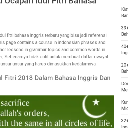
 Ucapan Idul Fitri Bahasa
Kia
Ban
33+
Bah
l fitri bahasa inggris terbaru yang bisa jadi referensi
his page contains a course in indonesian phrases and
40+
 other lessons in grammar topics and common words in
Ing
., Sebenarnya tidak sulit untuk membuat daftar riwayat
u unsur unsur yang harus dimasukkan kedalamnya.
20+
Bah
l Fitri 2018 Dalam Bahasa Inggris Dan
Dow
Mem
Kum
Mi
32+
Ing