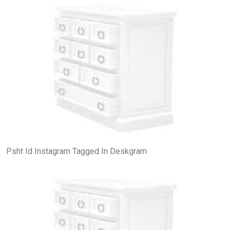
Psht Id Instagram Tagged In Deskgram