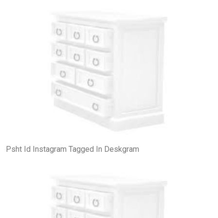
Psht Id Instagram Tagged In Deskgram