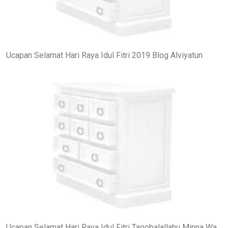
Ucapan Selamat Hari Raya Idul Fitri 2019 Blog Alviyatun
Ucapan Selamat Hari Raya Idul Fitri Taqobalallahu Minna Wa