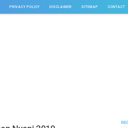
PRIVACY POLICY
DISCLAIMER
SITEMAP
CONTACT
RE