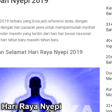
an Nyepi 2019
Kia
Ban
019 terbaru yang bisa jadi referensi anda, dengan
33+
ga dengan hari pasaran jawa untuk mempermudah melihat
Bah
nder masehi yang terdiri dari hari hari besar nasional
i hari tahun baru masehi tahun baru.
40+
Ing
n Selamat Hari Raya Nyepi 2019
20+
Bah
Dow
Mem
Kum
Mi
32+
Ing