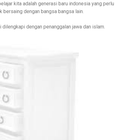
lajar kita adalah generasi baru indonesia yang perlu
bersaing dengan bangsa bangsa lain.
i dilengkapi dengan penanggalan jawa dan islam.