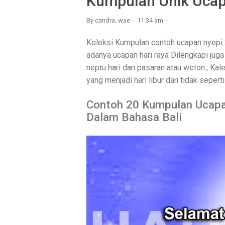
Kumpulan Unik Ucap
By
candra_wae
11:34 am
Koleksi Kumpulan contoh ucapan nyepi 2
adanya ucapan hari raya Dilengkapi ju
neptu hari dan pasaran atau weton., Kale
yang menjadi hari libur dan tidak sepert
Contoh 20 Kumpulan Ucapa
Dalam Bahasa Bali