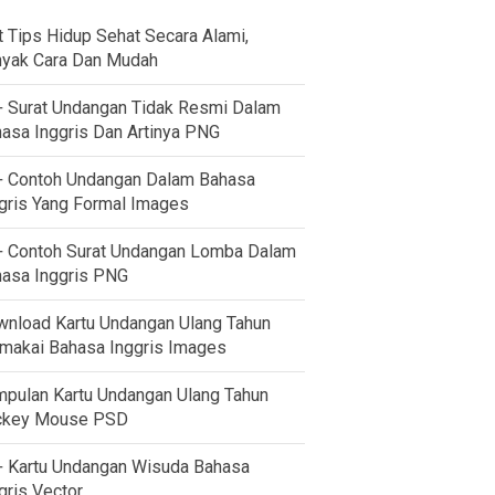
t Tips Hidup Sehat Secara Alami,
yak Cara Dan Mudah
 Surat Undangan Tidak Resmi Dalam
asa Inggris Dan Artinya PNG
 Contoh Undangan Dalam Bahasa
gris Yang Formal Images
 Contoh Surat Undangan Lomba Dalam
asa Inggris PNG
nload Kartu Undangan Ulang Tahun
akai Bahasa Inggris Images
pulan Kartu Undangan Ulang Tahun
ckey Mouse PSD
 Kartu Undangan Wisuda Bahasa
gris Vector