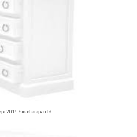
pi 2019 Sinarharapan Id