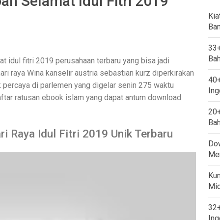
n Selamat Idul Fitri 2019
Kia
Ban
33+
Bah
idul fitri 2019 perusahaan terbaru yang bisa jadi
ri raya Wina kanselir austria sebastian kurz diperkirakan
40+
 percaya di parlemen yang digelar senin 275 waktu
Ing
daftar ratusan ebook islam yang dapat antum download
20+
Bah
 Raya Idul Fitri 2019 Unik Terbaru
Dow
Mem
Kum
Mi
32+
Ing