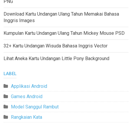
PNG
Download Kartu Undangan Ulang Tahun Memakai Bahasa
Inggris Images
Kumpulan Kartu Undangan Ulang Tahun Mickey Mouse PSD
32+ Kartu Undangan Wisuda Bahasa Inggris Vector
Lihat Aneka Kartu Undangan Little Pony Background
LABEL
Applikasi Android
Games Android
Model Sanggul Rambut
Rangkaian Kata