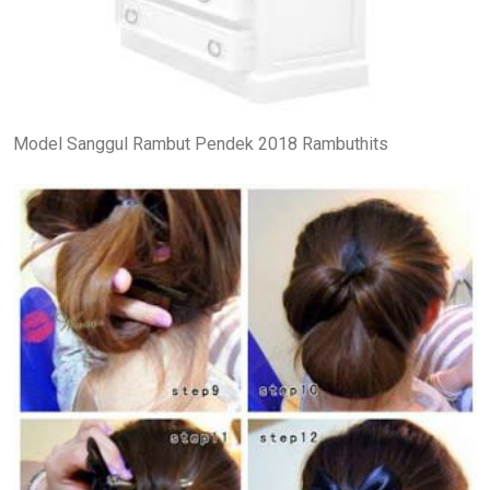
Model Sanggul Rambut Pendek 2018 Rambuthits