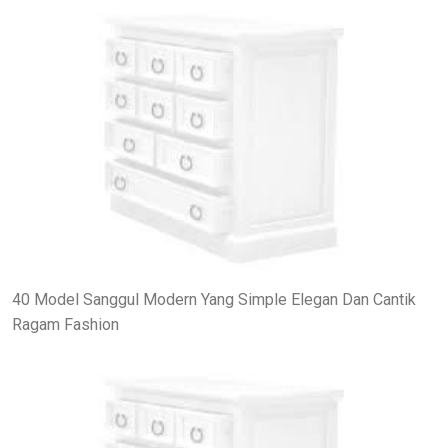
40 Model Sanggul Modern Yang Simple Elegan Dan Cantik
Ragam Fashion