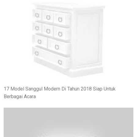
17 Model Sanggul Modern Di Tahun 2018 Siap Untuk
Berbagai Acara