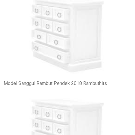
Model Sanggul Rambut Pendek 2018 Rambuthits