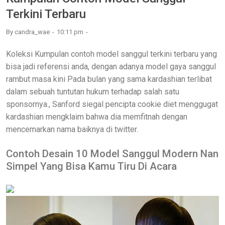
Terkini Terbaru
By
candra_wae
10:11 pm
Koleksi Kumpulan contoh model sanggul terkini terbaru yang
bisa jadi referensi anda, dengan adanya model gaya sanggul
rambut masa kini Pada bulan yang sama kardashian terlibat
dalam sebuah tuntutan hukum terhadap salah satu
sponsornya., Sanford siegal pencipta cookie diet menggugat
kardashian mengklaim bahwa dia memfitnah dengan
mencemarkan nama baiknya di twitter.
Contoh Desain 10 Model Sanggul Modern Nan
Simpel Yang Bisa Kamu Tiru Di Acara