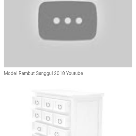
Model Rambut Sanggul 2018 Youtube