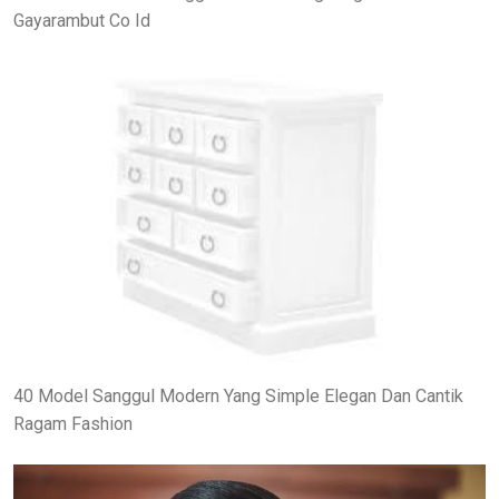
Gayarambut Co Id
40 Model Sanggul Modern Yang Simple Elegan Dan Cantik
Ragam Fashion