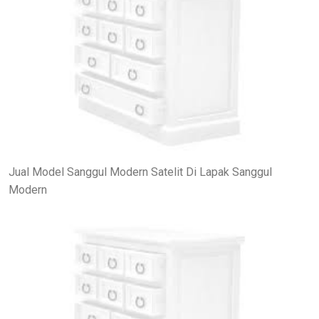
Jual Model Sanggul Modern Satelit Di Lapak Sanggul
Modern