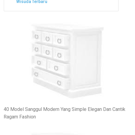
Wisuda Terbaru
40 Model Sanggul Modern Yang Simple Elegan Dan Cantik
Ragam Fashion