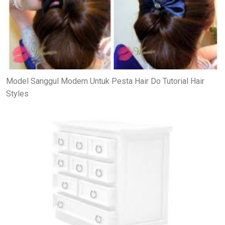
Model Sanggul Modern Untuk Pesta Hair Do Tutorial Hair
Styles