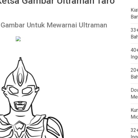
etsa Gambar Ultraman Taro
Kia
Ban
 Gambar Untuk Mewarnai Ultraman
33+
Bah
40+
Ing
20+
Bah
Dow
Mem
Kum
Mi
32+
Ing