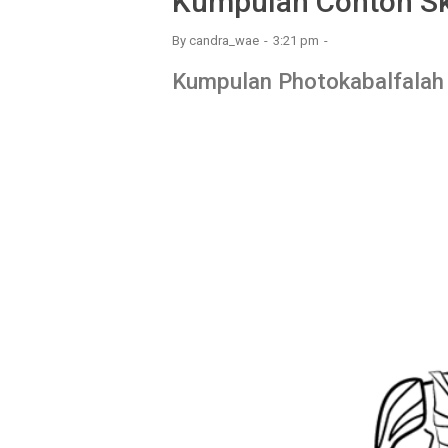
Kumpulan Contoh Sk
By
candra_wae
3:21 pm
Kumpulan Photokabalfalah