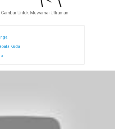
h Gambar Untuk Mewarnai Ultraman
inga
epala Kuda
iu