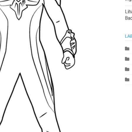
Lih
Ba
LA