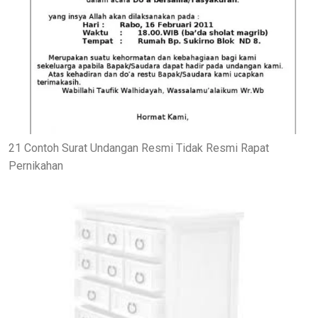
21 Contoh Surat Undangan Resmi Tidak Resmi Rapat
Pernikahan