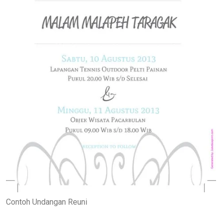
Contoh Undangan Reuni