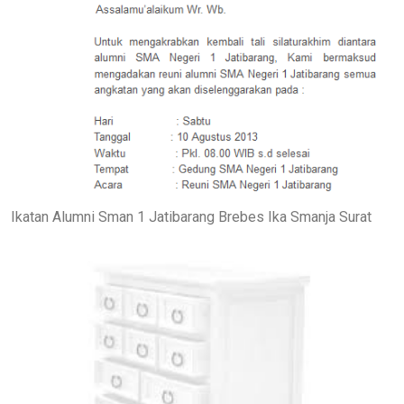
Ikatan Alumni Sman 1 Jatibarang Brebes Ika Smanja Surat