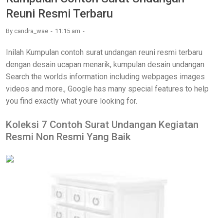
Reuni Resmi Terbaru
By
candra_wae
11:15 am
Inilah Kumpulan contoh surat undangan reuni resmi terbaru
dengan desain ucapan menarik, kumpulan desain undangan
Search the worlds information including webpages images
videos and more., Google has many special features to help
you find exactly what youre looking for.
Koleksi 7 Contoh Surat Undangan Kegiatan
Resmi Non Resmi Yang Baik