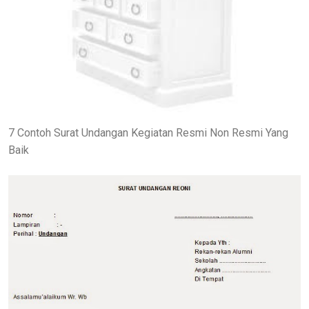
7 Contoh Surat Undangan Kegiatan Resmi Non Resmi Yang
Baik