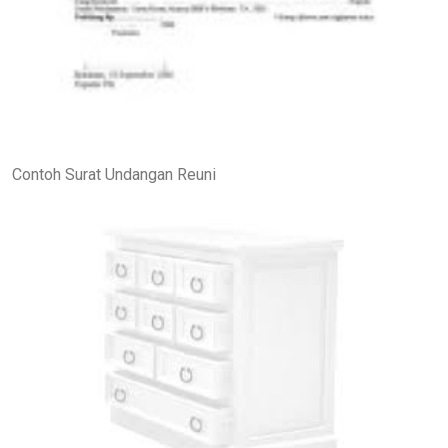
Contoh Surat Undangan Reuni