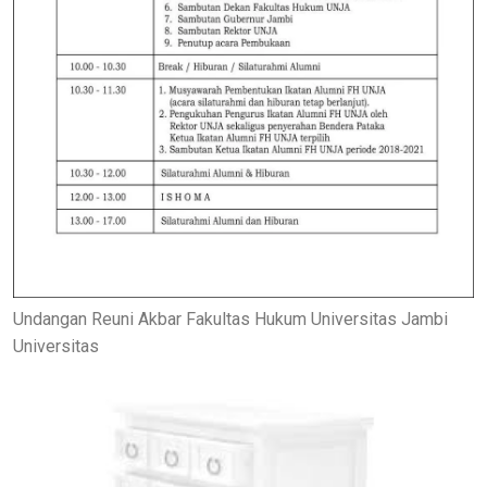
Undangan Reuni Akbar Fakultas Hukum Universitas Jambi
Universitas