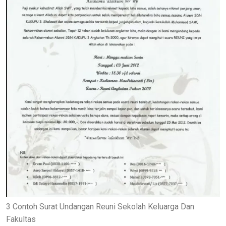
3 Contoh Surat Undangan Reuni Sekolah Keluarga Dan
Fakultas