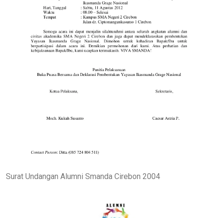
Surat Undangan Alumni Smanda Cirebon 2004