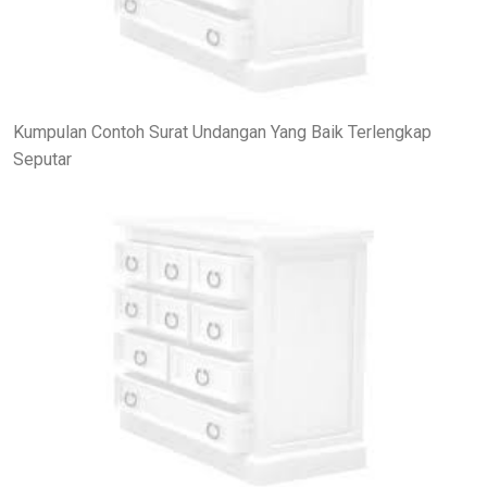
Kumpulan Contoh Surat Undangan Yang Baik Terlengkap
Seputar