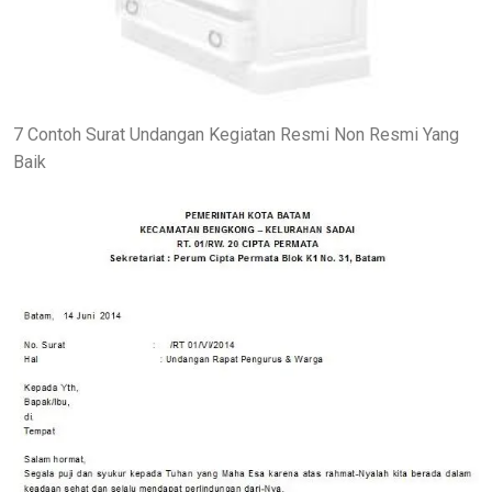
7 Contoh Surat Undangan Kegiatan Resmi Non Resmi Yang
Baik