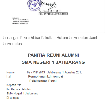
Undangan Reuni Akbar Fakultas Hukum Universitas Jambi
Universitas