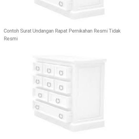
Contoh Surat Undangan Rapat Pernikahan Resmi Tidak
Resmi