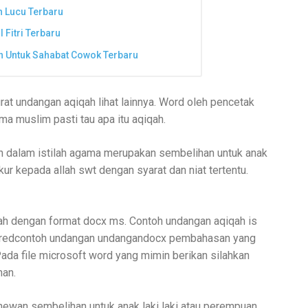
 Lucu Terbaru
 Fitri Terbaru
n Untuk Sahabat Cowok Terbaru
rat undangan aqiqah lihat lainnya. Word oleh pencetak
ma muslim pasti tau apa itu aqiqah.
ah dalam istilah agama merupakan sembelihan untuk anak
kur kepada allah swt dengan syarat dan niat tertentu.
qah dengan format docx ms. Contoh undangan aqiqah is
sharedcontoh undangan undangandocx pembahasan yang
 Pada file microsoft word yang mimin berikan silahkan
han.
hewan sembelihan untuk anak laki laki atau perempuan