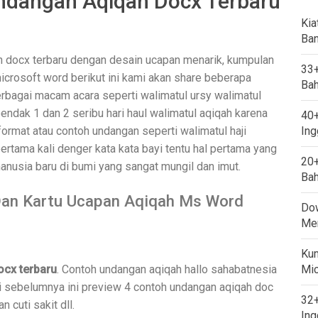
dangan Aqiqah Docx Terbaru
Kia
Ban
h docx terbaru dengan desain ucapan menarik, kumpulan
33+
rosoft word berikut ini kami akan share beberapa
Bah
erbagai macam acara seperti walimatul ursy walimatul
 pendak 1 dan 2 seribu hari haul walimatul aqiqah karena
40+
 format atau contoh undangan seperti walimatul haji
Ing
ertama kali denger kata kata bayi tentu hal pertama yang
20+
anusia baru di bumi yang sangat mungil dan imut.
Bah
Dan Kartu Ucapan Aqiqah Ms Word
Dow
Mem
Kum
cx terbaru
. Contoh undangan aqiqah hallo sahabatnesia
Mi
pi sebelumnya ini preview 4 contoh undangan aqiqah doc
32+
 cuti sakit dll.
Ing