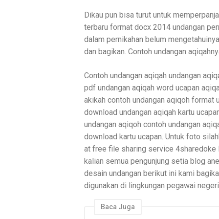
Dikau pun bisa turut untuk memperpanj
terbaru format docx 2014 undangan per
dalam pernikahan belum mengetahuinya 
dan bagikan. Contoh undangan aqiqahny
Contoh undangan aqiqah undangan aqiq
pdf undangan aqiqah word ucapan aqiq
akikah contoh undangan aqiqoh format u
download undangan aqiqah kartu ucapan
undangan aqiqoh contoh undangan aqiq
download kartu ucapan. Untuk foto sila
at free file sharing service 4sharedoke
kalian semua pengunjung setia blog an
desain undangan berikut ini kami bagi
digunakan di lingkungan pegawai negeri 
Baca Juga