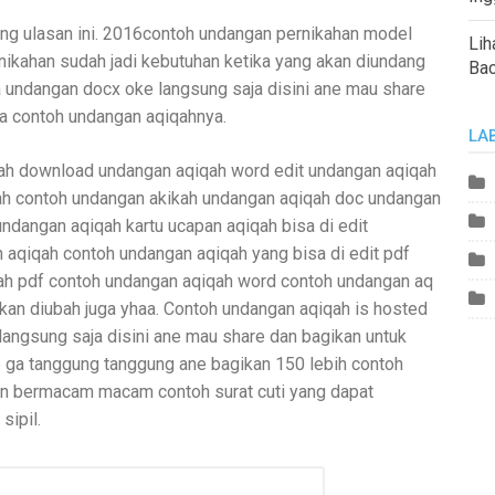
ang ulasan ini. 2016contoh undangan pernikahan model
Lih
nikahan sudah jadi kebutuhan ketika yang akan diundang
Ba
undangan docx oke langsung saja disini ane mau share
a contoh undangan aqiqahnya.
LA
ah download undangan aqiqah word edit undangan aqiqah
ah contoh undangan akikah undangan aqiqah doc undangan
ndangan aqiqah kartu ucapan aqiqah bisa di edit
 aqiqah contoh undangan aqiqah yang bisa di edit pdf
ah pdf contoh undangan aqiqah word contoh undangan aq
hkan diubah juga yhaa. Contoh undangan aqiqah is hosted
 langsung saja disini ane mau share dan bagikan untuk
e ga tanggung tanggung ane bagikan 150 lebih contoh
kan bermacam macam contoh surat cuti yang dapat
sipil.