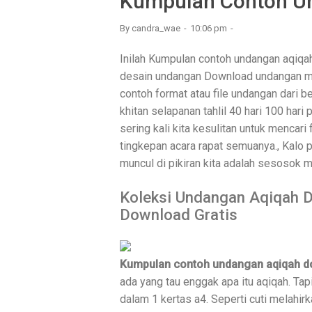
Kumpulan Contoh Un
By
candra_wae
10:06 pm
Inilah Kumpulan contoh undangan aqiqa
desain undangan Download undangan mic
contoh format atau file undangan dari b
khitan selapanan tahlil 40 hari 100 hari
sering kali kita kesulitan untuk mencari
tingkepan acara rapat semuanya., Kalo p
muncul di pikiran kita adalah sesosok m
Koleksi Undangan Aqiqah 
Download Gratis
Kumpulan contoh undangan aqiqah do
ada yang tau enggak apa itu aqiqah. Ta
dalam 1 kertas a4. Seperti cuti melahirkan