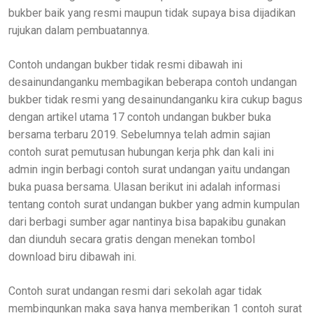
bukber baik yang resmi maupun tidak supaya bisa dijadikan
rujukan dalam pembuatannya.
Contoh undangan bukber tidak resmi dibawah ini
desainundanganku membagikan beberapa contoh undangan
bukber tidak resmi yang desainundanganku kira cukup bagus
dengan artikel utama 17 contoh undangan bukber buka
bersama terbaru 2019. Sebelumnya telah admin sajian
contoh surat pemutusan hubungan kerja phk dan kali ini
admin ingin berbagi contoh surat undangan yaitu undangan
buka puasa bersama. Ulasan berikut ini adalah informasi
tentang contoh surat undangan bukber yang admin kumpulan
dari berbagi sumber agar nantinya bisa bapakibu gunakan
dan diunduh secara gratis dengan menekan tombol
download biru dibawah ini.
Contoh surat undangan resmi dari sekolah agar tidak
membingunkan maka saya hanya memberikan 1 contoh surat