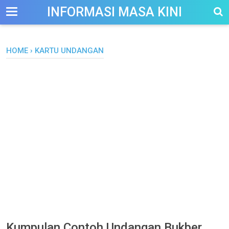
-->
INFORMASI MASA KINI
HOME
›
KARTU UNDANGAN
Kumpulan Contoh Undangan Bukber