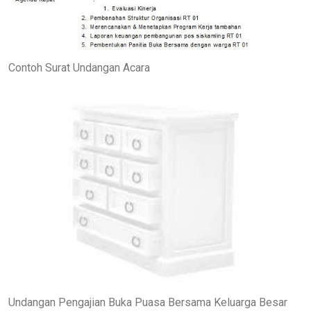
Contoh Surat Undangan Acara
Undangan Pengajian Buka Puasa Bersama Keluarga Besar