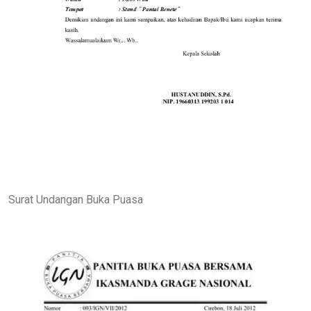
Surat Undangan Buka Puasa