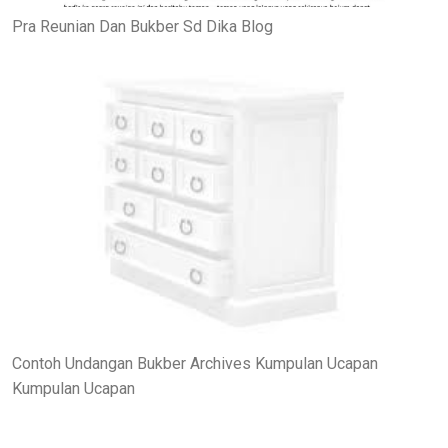
Pra Reunian Dan Bukber Sd Dika Blog
Contoh Undangan Bukber Archives Kumpulan Ucapan
Kumpulan Ucapan