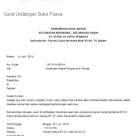
Surat Undangan Buka Puasa