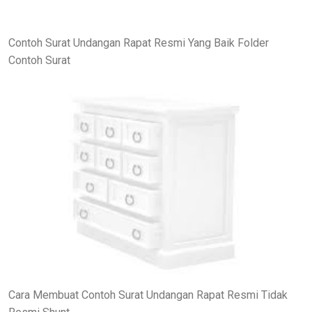
Contoh Surat Undangan Rapat Resmi Yang Baik Folder
Contoh Surat
Cara Membuat Contoh Surat Undangan Rapat Resmi Tidak