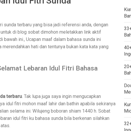
n Idul Fitri Sunda
Kia
Ban
ri sunda terbaru yang bisa jadi referensi anda, dengan
33+
untuk di blog sobat dimohon meletakkan link aktif
Bah
 bawah ini., Ucapan maaf dalam bahasa sunda ini
sa merendahkan hati dan tentunya bukan kata kata yang
40+
Ing
20+
elamat Lebaran Idul Fitri Bahasa
Bah
Dow
Mem
nda terbaru
. Tak lupa juga saya ingin mengucapkan
a idul fitri mohon maaf lahir dan bathin apabila sekiranya
Kum
kalian selama ini. Wilujeng boboran shiam 1440 h. Sobat
Mi
ran idul fitri ku bahasa sunda bila berkenan silahkan
32+
 atas.
Ing