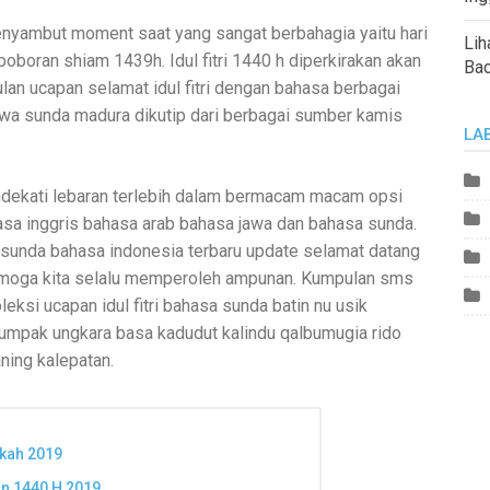
menyambut moment saat yang sangat berbahagia yaitu hari
Lih
ng boboran shiam 1439h. Idul fitri 1440 h diperkirakan akan
Ba
an ucapan selamat idul fitri dengan bahasa berbagai
awa sunda madura dikutip dari berbagai sumber kamis
LA
mendekati lebaran terlebih dalam bermacam macam opsi
sa inggris bahasa arab bahasa jawa dan bahasa sunda.
a sunda bahasa indonesia terbaru update selamat datang
n semoga kita selalu memperoleh ampunan. Kumpulan sms
ksi ucapan idul fitri bahasa sunda batin nu usik
 karumpak ungkara basa kadudut kalindu qalbumugia rido
ning kalepatan.
kah 2019
n 1440 H 2019