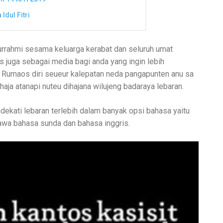
Idul Fitri
urrahmi sesama keluarga kerabat dan seluruh umat
us juga sebagai media bagi anda yang ingin lebih
 Rumaos diri seueur kalepatan neda pangapunten anu sa
aja atanapi nuteu dihajana wilujeng badaraya lebaran.
endekati lebaran terlebih dalam banyak opsi bahasa yaitu
awa bahasa sunda dan bahasa inggris.