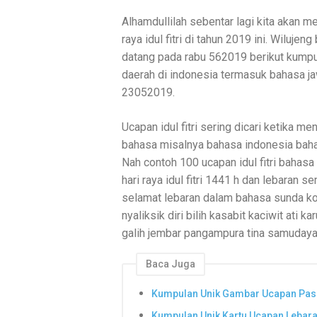
Alhamdullilah sebentar lagi kita akan 
raya idul fitri di tahun 2019 ini. Wiluje
datang pada rabu 562019 berikut kumpul
daerah di indonesia termasuk bahasa j
23052019.
Ucapan idul fitri sering dicari ketika 
bahasa misalnya bahasa indonesia baha
Nah contoh 100 ucapan idul fitri bahas
hari raya idul fitri 1441 h dan lebara
selamat lebaran dalam bahasa sunda kole
nyaliksik diri bilih kasabit kaciwit ati
galih jembar pangampura tina samudaya
Baca Juga
Kumpulan Unik Gambar Ucapan Pas
Kumpulan Unik Kartu Ucapan Lebara