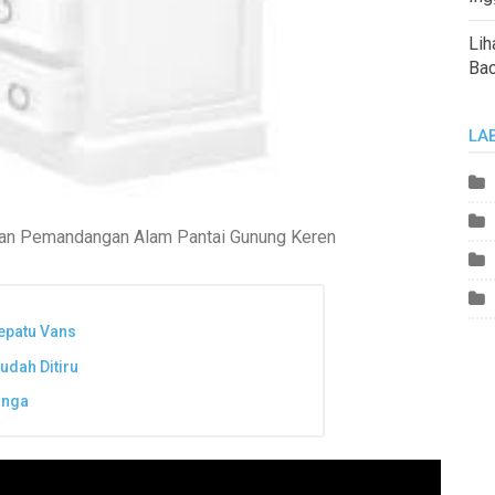
Lih
Ba
LA
isan Pemandangan Alam Pantai Gunung Keren
epatu Vans
dah Ditiru
inga