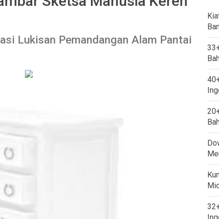
ambar Sketsa Manusia Keren
Kia
Ban
rasi Lukisan Pemandangan Alam Pantai
33+
Bah
40+
Ing
20+
Bah
Dow
Mem
Kum
Mi
32+
Ing