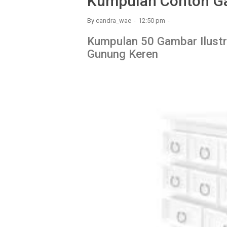
Kumpulan Contoh G
By
candra_wae
12:50 pm
Kumpulan 50 Gambar Ilust
Gunung Keren