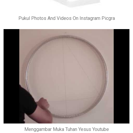
Pukul Photos And Videos On Instagram Picgra
Menggambar Muka Tuhan Yesus Youtube