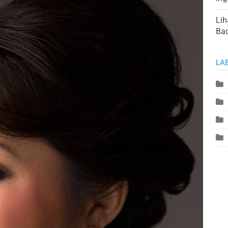
Lih
Ba
LA