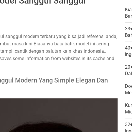
del Sanggul Sanggul
Kia
Ba
33
Bah
 sanggul modern terbaru yang bisa jadi referensi anda,
but masa kini Biasanya baju batik model ini sering
40
tampil cantik dengan balutan kain khas indonesia.,
Ing
 saves some information from websites in its cache and
20
Da
nggul Modern Yang Simple Elegan Dan
Do
Mem
Ku
Mi
32
Ing