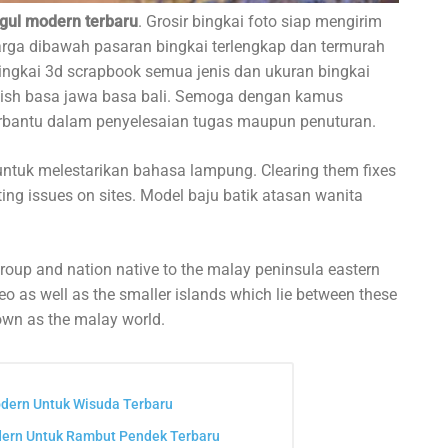
gul modern terbaru
. Grosir bingkai foto siap mengirim
rga dibawah pasaran bingkai terlengkap dan termurah
bingkai 3d scrapbook semua jenis dan ukuran bingkai
lish basa jawa basa bali. Semoga dengan kamus
rbantu dalam penyelesaian tugas maupun penuturan.
ntuk melestarikan bahasa lampung. Clearing them fixes
ting issues on sites. Model baju batik atasan wanita
roup and nation native to the malay peninsula eastern
o as well as the smaller islands which lie between these
nown as the malay world.
dern Untuk Wisuda Terbaru
ern Untuk Rambut Pendek Terbaru