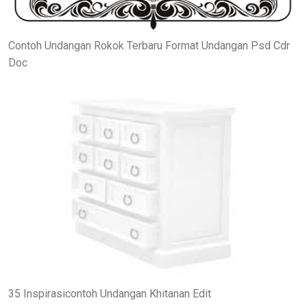
Contoh Undangan Rokok Terbaru Format Undangan Psd Cdr
Doc
35 Inspirasicontoh Undangan Khitanan Edit