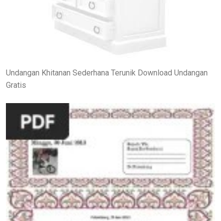
Undangan Khitanan Sederhana Terunik Download Undangan
Gratis