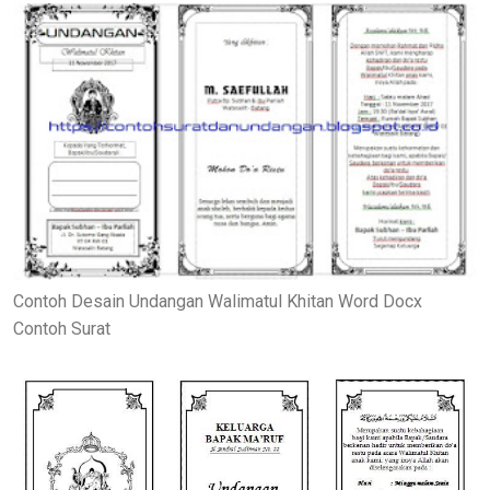
Contoh Desain Undangan Walimatul Khitan Word Docx
Contoh Surat