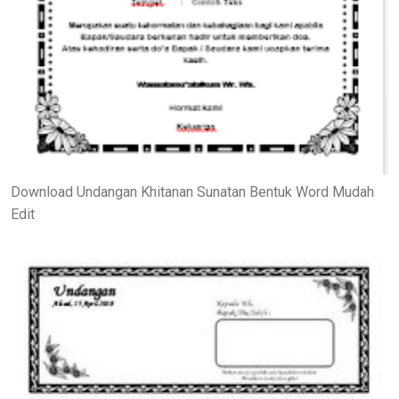
Download Undangan Khitanan Sunatan Bentuk Word Mudah
Edit