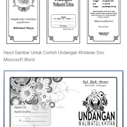
Hasil Gambar Untuk Contoh Undangan Khitanan Doc
Microsoft Word