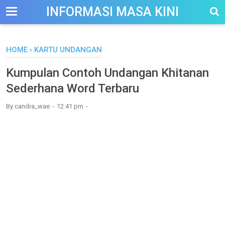
-->
INFORMASI MASA KINI
HOME
›
KARTU UNDANGAN
Kumpulan Contoh Undangan Khitanan
Sederhana Word Terbaru
By
candra_wae
12:41 pm