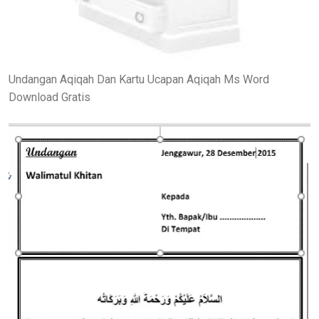
Undangan Aqiqah Dan Kartu Ucapan Aqiqah Ms Word
Download Gratis