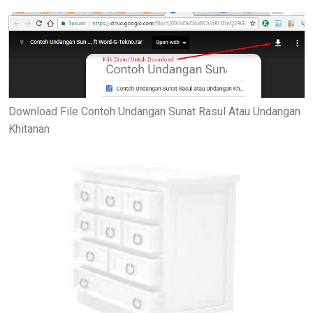
Download File Contoh Undangan Sunat Rasul Atau Undangan
Khitanan