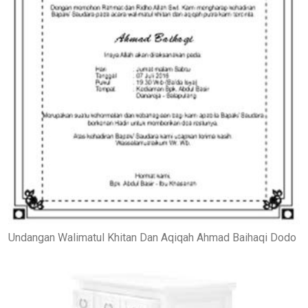
Undangan Walimatul Khitan Dan Aqiqah Ahmad Baihaqi Dodo