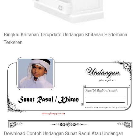
Bingkai Khitanan Terupdate Undangan Khitanan Sederhana
Terkeren
Download Contoh Undangan Sunat Rasul Atau Undangan