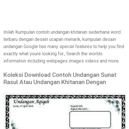
Inilah Kumpulan contoh undangan khitanan sederhana word
terbaru dengan desain ucapan menarik, kumpulan desain
undangan Google has many special features to help you find
exactly what youre looking for., Search the worlds
information including webpages images videos and more.
Koleksi Download Contoh Undangan Sunat
Rasul Atau Undangan Khitanan Dengan