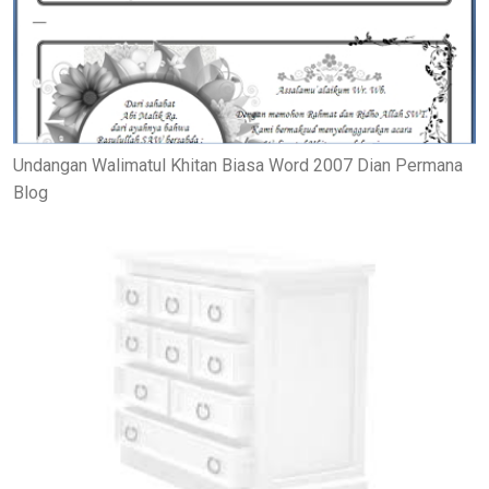
Undangan Walimatul Khitan Biasa Word 2007 Dian Permana
Blog