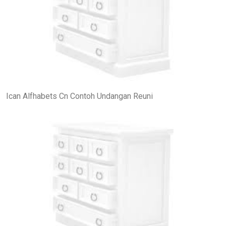
Ican Alfhabets Cn Contoh Undangan Reuni