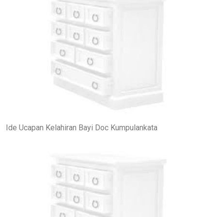
Ide Ucapan Kelahiran Bayi Doc Kumpulankata