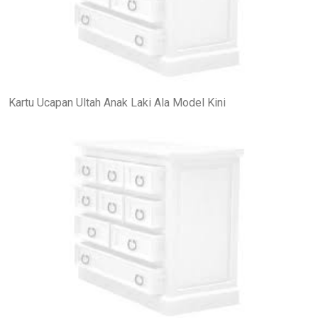
Kartu Ucapan Ultah Anak Laki Ala Model Kini