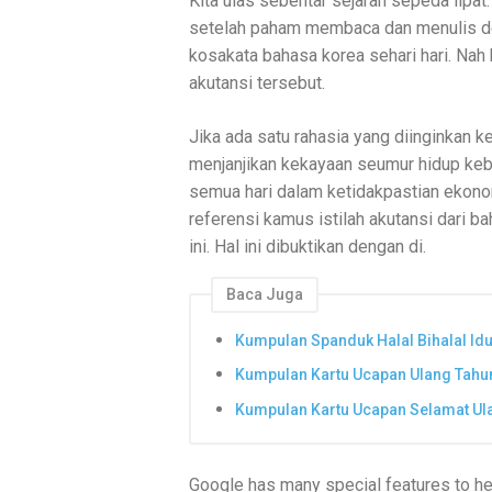
Kita ulas sebentar sejarah sepeda lipat
setelah paham membaca dan menulis deng
kosakata bahasa korea sehari hari. Nah h
akutansi tersebut.
Jika ada satu rahasia yang diinginkan
menjanjikan kekayaan seumur hidup kebe
semua hari dalam ketidakpastian ekonom
referensi kamus istilah akutansi dari b
ini. Hal ini dibuktikan dengan di.
Baca Juga
Kumpulan Spanduk Halal Bihalal Idul
Kumpulan Kartu Ucapan Ulang Tahu
Kumpulan Kartu Ucapan Selamat Ula
Google has many special features to hel