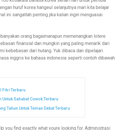
. 100 kosakata bahasa korea sehari hari untuk pemula
an huruf korea hangeul selanjutnya mari kita belajar
al ini sangatlah penting jika kalian ingin menguasai
 kebanyakan orang bagaimanapun memenangkan lotere
basan finansial dan mungkin yang paling menarik dari
i kebebasan dari hutang. Yuk dibaca dan dipelajari
ahasa inggris ke bahasa indonesia seperti contoh dibawah
 Fitri Terbaru
n Untuk Sahabat Cowok Terbaru
ng Tahun Untuk Teman Dekat Terbaru
p you find exactly what youre looking for. Administrasi