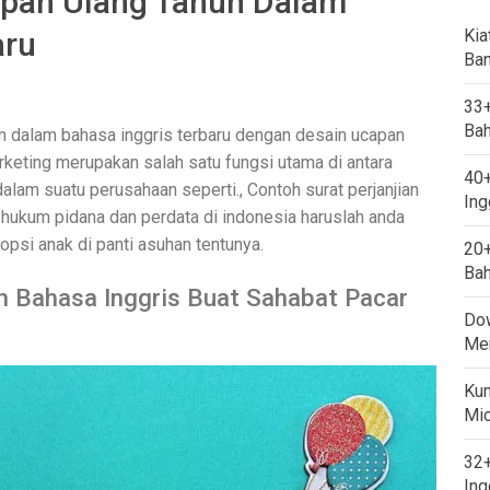
pan Ulang Tahun Dalam
aru
Kia
Ban
33+
Bah
un dalam bahasa inggris terbaru dengan desain ucapan
keting merupakan salah satu fungsi utama di antara
40+
dalam suatu perusahaan seperti., Contoh surat perjanjian
Ing
hukum pidana dan perdata di indonesia haruslah anda
si anak di panti asuhan tentunya.
20+
Bah
n Bahasa Inggris Buat Sahabat Pacar
Dow
Mem
Kum
Mi
32+
Ing