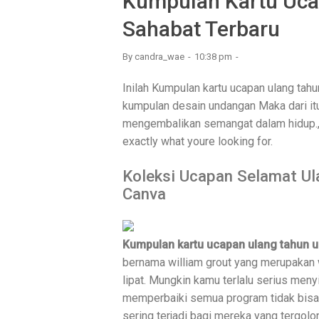
Kumpulan Kartu Uca
Sahabat Terbaru
By
candra_wae
10:38 pm
Inilah Kumpulan kartu ucapan ulang tah
kumpulan desain undangan Maka dari itu
mengembalikan semangat dalam hidup., 
exactly what youre looking for.
Koleksi Ucapan Selamat U
Canva
Kumpulan kartu ucapan ulang tahun u
bernama william grout yang merupakan 
lipat. Mungkin kamu terlalu serius meny
memperbaiki semua program tidak bisa 
sering terjadi bagi mereka yang tergol