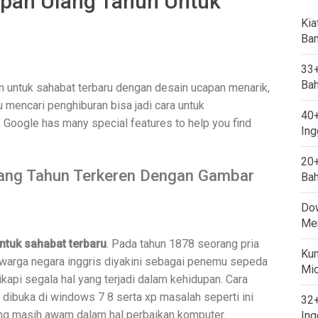
pan Ulang Tahun Untuk
Kia
Ban
33+
Bah
un untuk sahabat terbaru dengan desain ucapan menarik,
 mencari penghiburan bisa jadi cara untuk
40+
Google has many special features to help you find
Ing
20+
lang Tahun Terkeren Dengan Gambar
Bah
Dow
Mem
ntuk sahabat terbaru
. Pada tahun 1878 seorang pria
Kum
warga negara inggris diyakini sebagai penemu sepeda
Mi
ikapi segala hal yang terjadi dalam kehidupan. Cara
dibuka di windows 7 8 serta xp masalah seperti ini
32+
ong masih awam dalam hal perbaikan komputer.
Ing