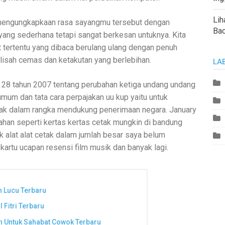
Lih
k mengungkapkaan rasa sayangmu tersebut dengan
Ba
ang sederhana tetapi sangat berkesan untuknya. Kita
t tertentu yang dibaca berulang ulang dengan penuh
lisah cemas dan ketakutan yang berlebihan.
LA
 28 tahun 2007 tentang perubahan ketiga undang undang
mum dan tata cara perpajakan uu kup yaitu untuk
jak dalam rangka mendukung penerimaan negara. January
ahan seperti kertas kertas cetak mungkin di bandung
k alat alat cetak dalam jumlah besar saya belum
kartu ucapan resensi film musik dan banyak lagi.
 Lucu Terbaru
 Fitri Terbaru
n Untuk Sahabat Cowok Terbaru