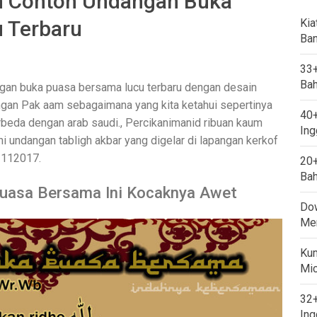
 Contoh Undangan Buka
 Terbaru
Kia
Ban
33+
Bah
gan buka puasa bersama lucu terbaru dengan desain
gan Pak aam sebagaimana yang kita ketahui sepertinya
40+
erbeda dengan arab saudi., Percikanimanid ribuan kaum
Ing
 undangan tabligh akbar yang digelar di lapangan kerkof
11112017.
20+
Bah
Puasa Bersama Ini Kocaknya Awet
Dow
Mem
Kum
Mi
32+
Ing