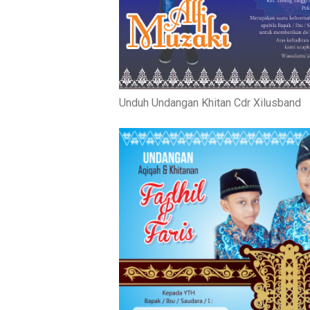
Unduh Undangan Khitan Cdr Xilusband