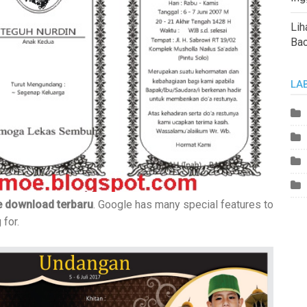
Lih
Ba
LA
e download terbaru
. Google has many special features to
 for.