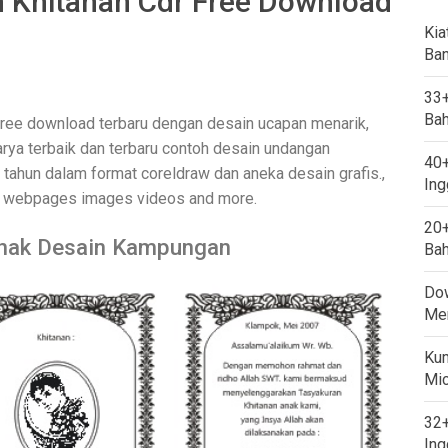
Khitanan Cdr Free Download
Kia
Ban
33+
Bah
free download terbaru dengan desain ucapan menarik,
ya terbaik dan terbaru contoh desain undangan
40+
 tahun dalam format coreldraw dan aneka desain grafis.,
Ing
ng webpages images videos and more.
20+
Anak Desain Kampungan
Bah
Dow
Mem
Kum
Mi
32+
Ing