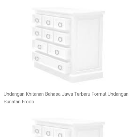
Undangan Khitanan Bahasa Jawa Terbaru Format Undangan
Sunatan Frodo