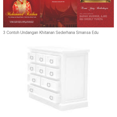
3 Contoh Undangan Khitanan Sederhana Smansa Edu