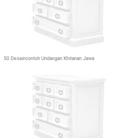
50 Desaincontoh Undangan Khitanan Jawa