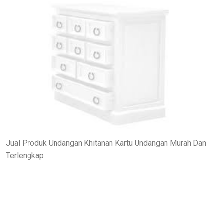
Jual Produk Undangan Khitanan Kartu Undangan Murah Dan
Terlengkap