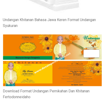
Undangan Khitanan Bahasa Jawa Keren Format Undangan
Syukuran
Download Format Undangan Pernikahan Dan Khitanan
Fertodonneidaho