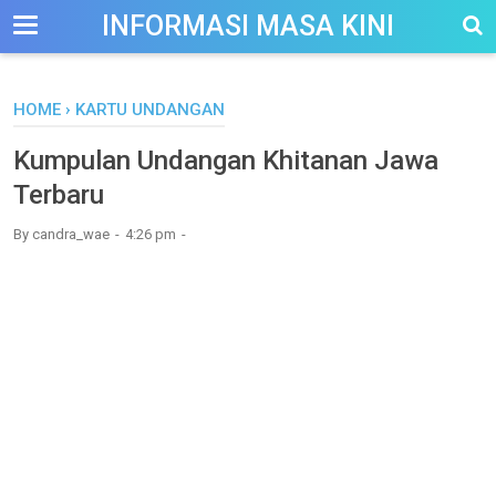
-->
INFORMASI MASA KINI
HOME
›
KARTU UNDANGAN
Kumpulan Undangan Khitanan Jawa
Terbaru
By
candra_wae
4:26 pm