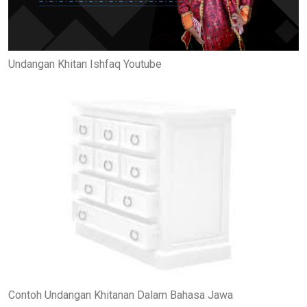
Undangan Khitan Ishfaq Youtube
Contoh Undangan Khitanan Dalam Bahasa Jawa