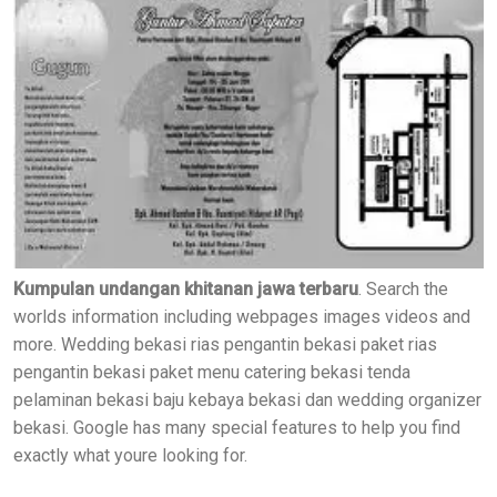
Kumpulan undangan khitanan jawa terbaru
. Search the
worlds information including webpages images videos and
more. Wedding bekasi rias pengantin bekasi paket rias
pengantin bekasi paket menu catering bekasi tenda
pelaminan bekasi baju kebaya bekasi dan wedding organizer
bekasi. Google has many special features to help you find
exactly what youre looking for.