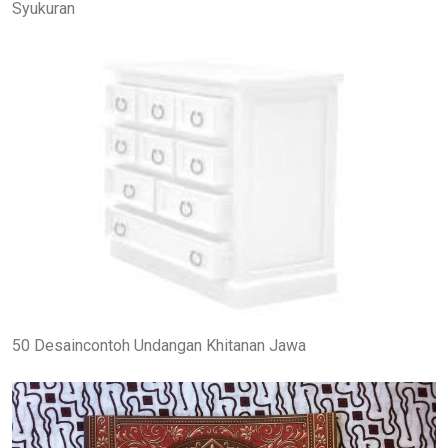
Syukuran
50 Desaincontoh Undangan Khitanan Jawa