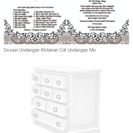
Desain Undangan Khitanan Cdr Undangan Me