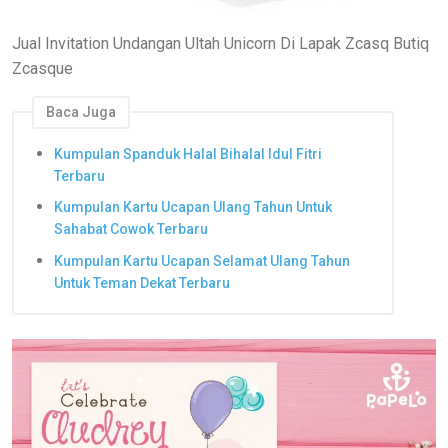
Jual Invitation Undangan Ultah Unicorn Di Lapak Zcasq Butiq
Zcasque
Baca Juga
Kumpulan Spanduk Halal Bihalal Idul Fitri
Terbaru
Kumpulan Kartu Ucapan Ulang Tahun Untuk
Sahabat Cowok Terbaru
Kumpulan Kartu Ucapan Selamat Ulang Tahun
Untuk Teman Dekat Terbaru