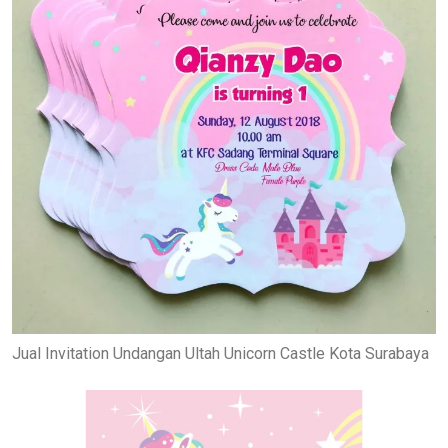
Jual Invitation Undangan Ultah Unicorn Castle Kota Surabaya