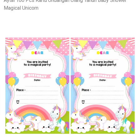
Aytai 100 Pcs Kartu Undangan Ulang Tahun Baby Shower
Magical Unicorn