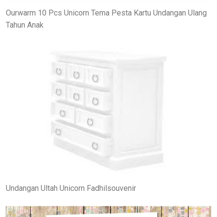
Ourwarm 10 Pcs Unicorn Tema Pesta Kartu Undangan Ulang
Tahun Anak
Undangan Ultah Unicorn Fadhilsouvenir