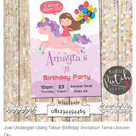
Jual Undangan Ulang Tahun Birthday Invitation Tema Unicorn
Dki