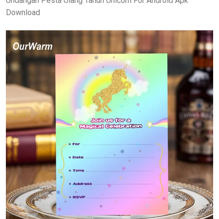
Undangan Pesta Ulang Tahun Unicorn For Android Apk
Download