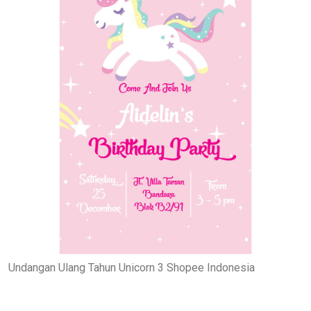
Undangan Ulang Tahun Unicorn 3 Shopee Indonesia