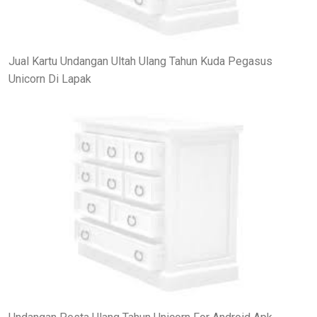
Jual Kartu Undangan Ultah Ulang Tahun Kuda Pegasus
Unicorn Di Lapak