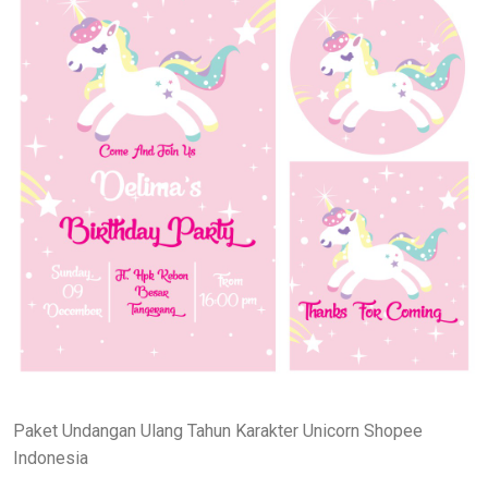
Paket Undangan Ulang Tahun Karakter Unicorn Shopee
Indonesia