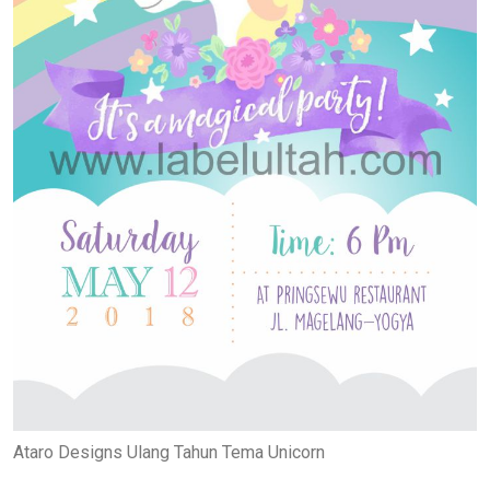
Ataro Designs Ulang Tahun Tema Unicorn