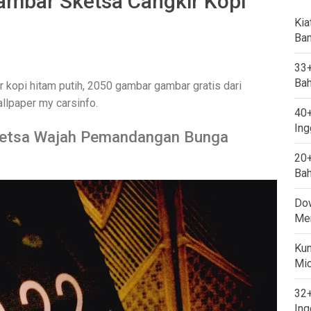
mbar Sketsa Cangkir Kopi
Kia
Ban
33+
Bah
kopi hitam putih, 2050 gambar gambar gratis dari
allpaper my carsinfo.
40+
Ing
etsa Wajah Pemandangan Bunga
20+
Bah
Dow
Mem
Kum
Mi
32+
Ing