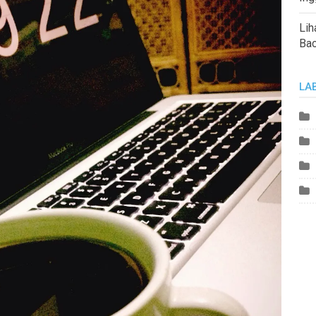
Lih
Ba
LA