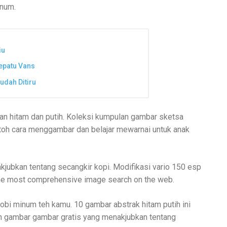
inum.
iu
epatu Vans
dah Ditiru
an hitam dan putih. Koleksi kumpulan gambar sketsa
toh cara menggambar dan belajar mewarnai untuk anak
jubkan tentang secangkir kopi. Modifikasi vario 150 esp
 The most comprehensive image search on the web.
hobi minum teh kamu. 10 gambar abstrak hitam putih ini
uh gambar gambar gratis yang menakjubkan tentang