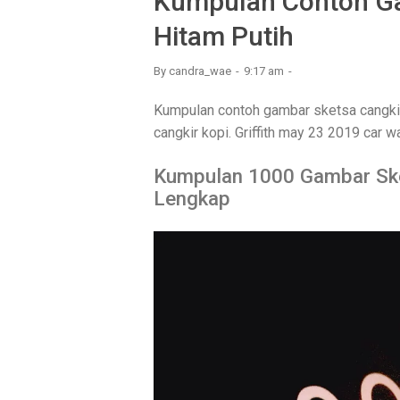
Kumpulan Contoh Ga
Hitam Putih
By
candra_wae
9:17 am
Kumpulan contoh gambar sketsa cangkir 
cangkir kopi. Griffith may 23 2019 car w
Kumpulan 1000 Gambar Sk
Lengkap