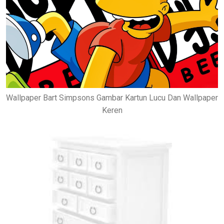
Wallpaper Bart Simpsons Gambar Kartun Lucu Dan Wallpaper
Keren