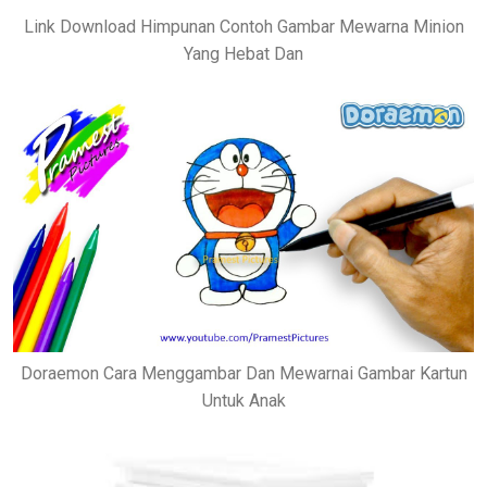
Link Download Himpunan Contoh Gambar Mewarna Minion
Yang Hebat Dan
Doraemon Cara Menggambar Dan Mewarnai Gambar Kartun
Untuk Anak