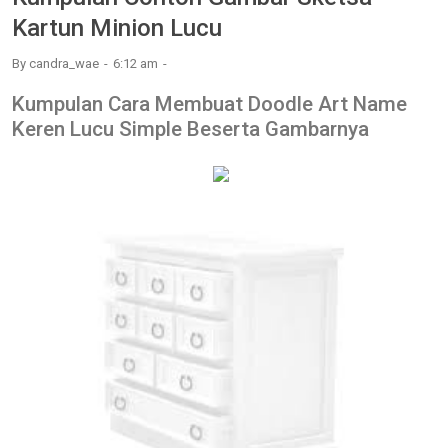
Kartun Minion Lucu
By
candra_wae
6:12 am
Kumpulan Cara Membuat Doodle Art Name
Keren Lucu Simple Beserta Gambarnya