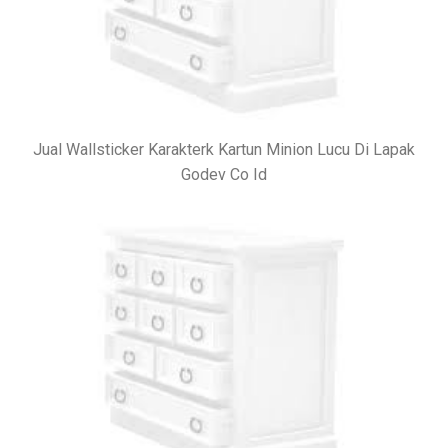
Jual Wallsticker Karakterk Kartun Minion Lucu Di Lapak
Godev Co Id