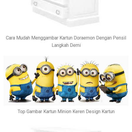
Cara Mudah Menggambar Kartun Doraemon Dengan Pensil
Langkah Demi
Top Gambar Kartun Minion Keren Design Kartun