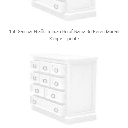
150 Gambar Grafiti Tulisan Huruf Nama 3d Keren Mudah
Simpel Update