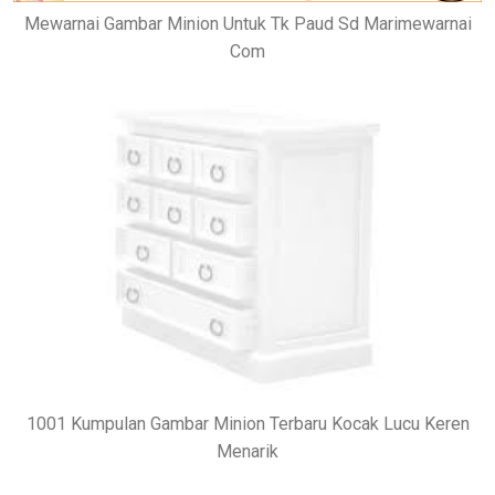
Mewarnai Gambar Minion Untuk Tk Paud Sd Marimewarnai
Com
1001 Kumpulan Gambar Minion Terbaru Kocak Lucu Keren
Menarik