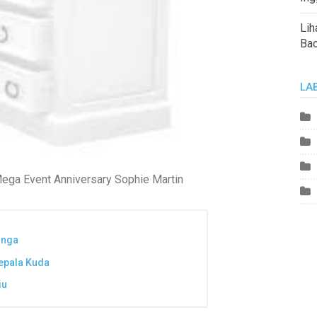
Lih
Ba
LA
ga Event Anniversary Sophie Martin
inga
epala Kuda
iu