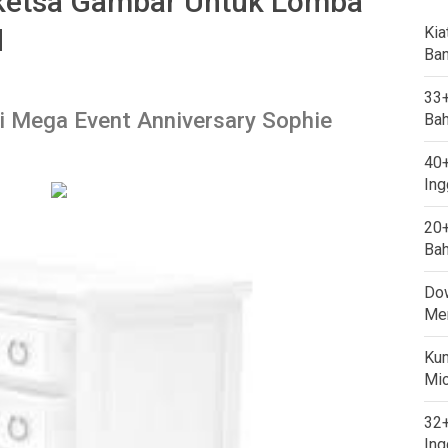
ketsa Gambar Untuk Lomba
d
Kia
Ban
33+
Mega Event Anniversary Sophie
Bah
40+
Ing
20+
Bah
Dow
Mem
Kum
Mi
32+
Ing