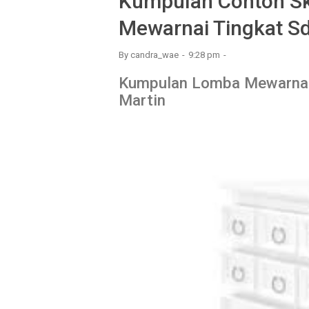
Kumpulan Contoh S
Mewarnai Tingkat S
By
candra_wae
9:28 pm
Kumpulan Lomba Mewarnai 
Martin