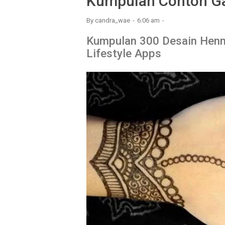
Kumpulan Contoh G
By
candra_wae
6:06 am
Kumpulan 300 Desain Henn
Lifestyle Apps