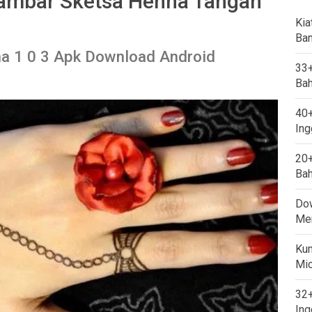
ambar Sketsa Henna Tangan
Kia
Ban
a 1 0 3 Apk Download Android
33+
Bah
40+
Ing
20+
Bah
Dow
Mem
Kum
Mi
32+
Ing