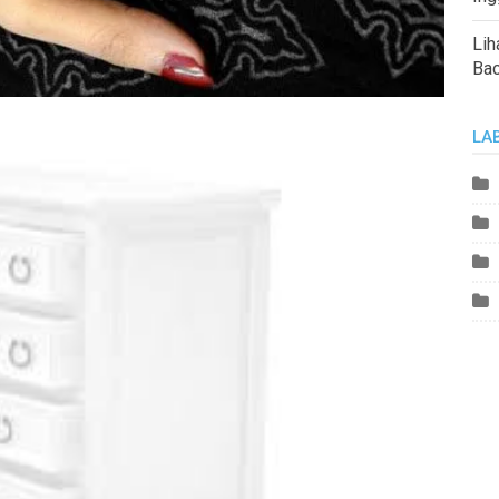
Lih
Ba
LA