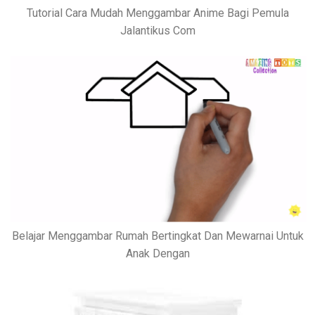
Tutorial Cara Mudah Menggambar Anime Bagi Pemula
Jalantikus Com
Belajar Menggambar Rumah Bertingkat Dan Mewarnai Untuk
Anak Dengan