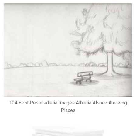
104 Best Pesonadunia Images Albania Alsace Amazing
Places