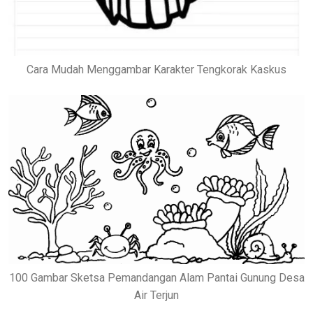
Cara Mudah Menggambar Karakter Tengkorak Kaskus
100 Gambar Sketsa Pemandangan Alam Pantai Gunung Desa
Air Terjun