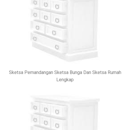
Sketsa Pemandangan Sketsa Bunga Dan Sketsa Rumah
Lengkap