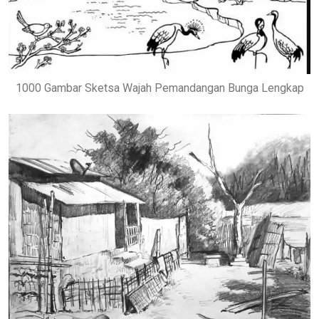
1000 Gambar Sketsa Wajah Pemandangan Bunga Lengkap