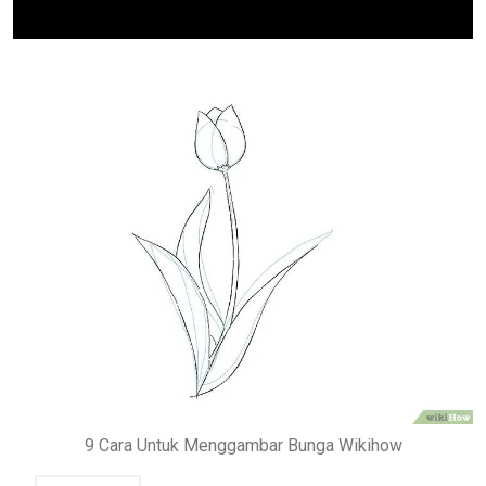
9 Cara Untuk Menggambar Bunga Wikihow