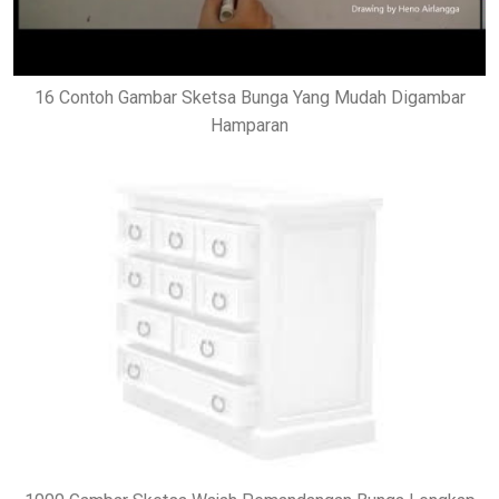
16 Contoh Gambar Sketsa Bunga Yang Mudah Digambar
Hamparan