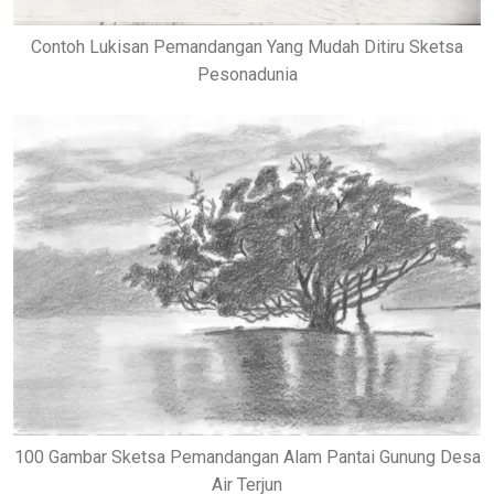
Contoh Lukisan Pemandangan Yang Mudah Ditiru Sketsa
Pesonadunia
100 Gambar Sketsa Pemandangan Alam Pantai Gunung Desa
Air Terjun