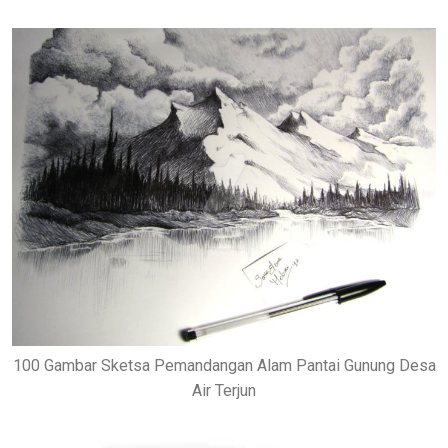
100 Gambar Sketsa Pemandangan Alam Pantai Gunung Desa
Air Terjun