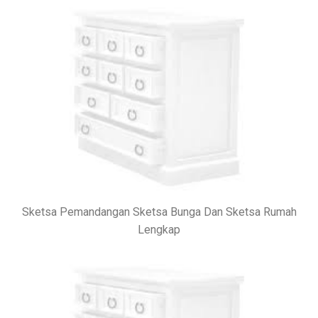
Sketsa Pemandangan Sketsa Bunga Dan Sketsa Rumah
Lengkap