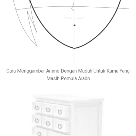
Cara Menggambar Anime Dengan Mudah Untuk Kamu Yang
Masih Pemula Alabn