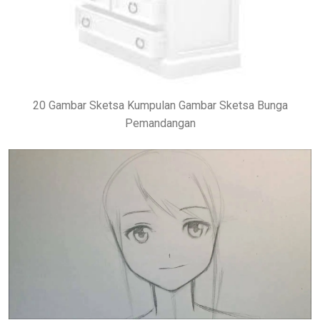
20 Gambar Sketsa Kumpulan Gambar Sketsa Bunga
Pemandangan