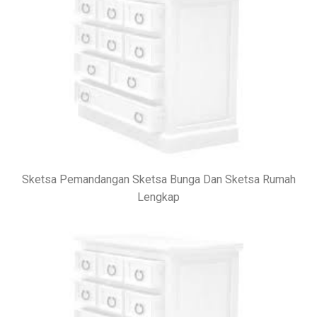
Sketsa Pemandangan Sketsa Bunga Dan Sketsa Rumah
Lengkap