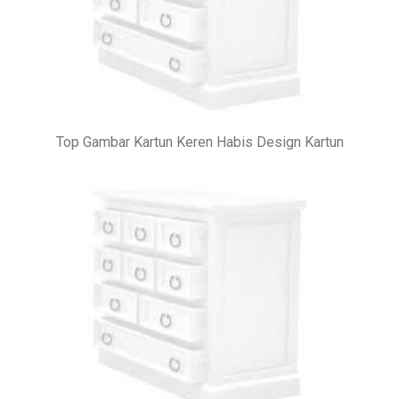
Top Gambar Kartun Keren Habis Design Kartun