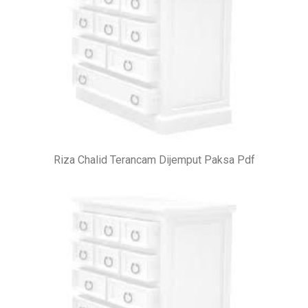
Riza Chalid Terancam Dijemput Paksa Pdf