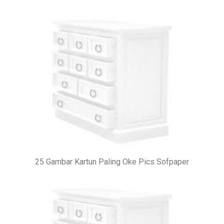
25 Gambar Kartun Paling Oke Pics Sofpaper