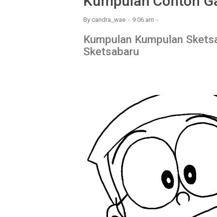
Kumpulan Contoh Ga
By
candra_wae
9:06 am
Kumpulan Kumpulan Skets
Sketsabaru