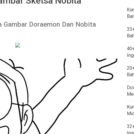
mbar Sketsa Nobita
Kia
Ban
a Gambar Doraemon Dan Nobita
33+
Bah
40+
Ing
20+
Bah
Dow
Mem
Kum
Mi
32+
Ing