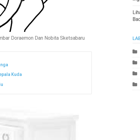
Lih
Ba
mbar Doraemon Dan Nobita Sketsabaru
LA
inga
epala Kuda
iu