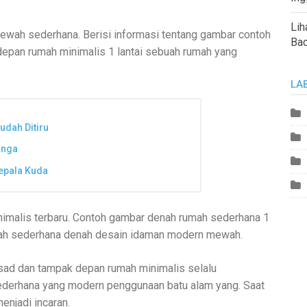
Lih
wah sederhana. Berisi informasi tentang gambar contoh
Ba
epan rumah minimalis 1 lantai sebuah rumah yang
LA
dah Ditiru
inga
epala Kuda
nimalis terbaru. Contoh gambar denah rumah sederhana 1
umah sederhana denah desain idaman modern mewah.
sad dan tampak depan rumah minimalis selalu
derhana yang modern penggunaan batu alam yang. Saat
enjadi incaran.