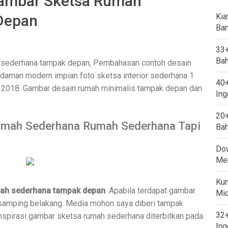
ambar Sketsa Rumah
Depan
Kia
Ban
33+
Bah
 sederhana tampak depan, Pembahasan contoh desain
daman modern impian foto sketsa interior sederhana 1
40+
un 2018. Gambar desain rumah minimalis tampak depan dan
Ing
20+
umah Sederhana Rumah Sederhana Tapi
Bah
Dow
Mem
Kum
ah sederhana tampak depan
. Apabila terdapat gambar
Mi
samping belakang. Media mohon saya diberi tampak
32+
spirasi gambar sketsa rumah sederhana diterbitkan pada
Ing