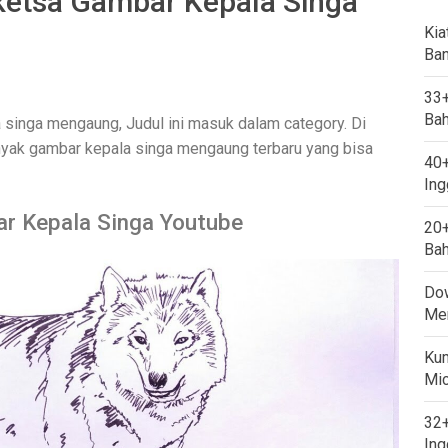
etsa Gambar Kepala Singa
Kia
Ban
33+
Bah
singa mengaung, Judul ini masuk dalam category. Di
anyak gambar kepala singa mengaung terbaru yang bisa
40+
Ing
r Kepala Singa Youtube
20+
Bah
Dow
Mem
Kum
Mi
32+
Ing