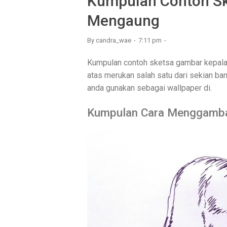
Kumpulan Contoh Sk
Mengaung
By
candra_wae
7:11 pm
Kumpulan contoh sketsa gambar kepala 
atas merukan salah satu dari sekian b
anda gunakan sebagai wallpaper di.
Kumpulan Cara Menggamba