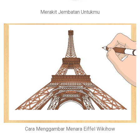
Merakit Jembatan Untukmu
Cara Menggambar Menara Eiffel Wikihow