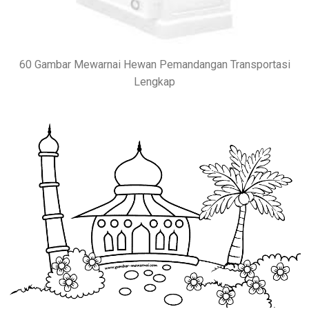
60 Gambar Mewarnai Hewan Pemandangan Transportasi
Lengkap