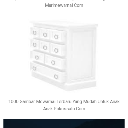
Marimewarnai Com
1000 Gambar Mewarnai Terbaru Yang Mudah Untuk Anak
Anak Fokussatu Com