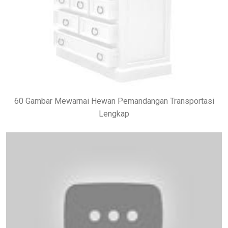
60 Gambar Mewarnai Hewan Pemandangan Transportasi
Lengkap