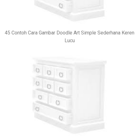
45 Contoh Cara Gambar Doodle Art Simple Sederhana Keren
Lucu