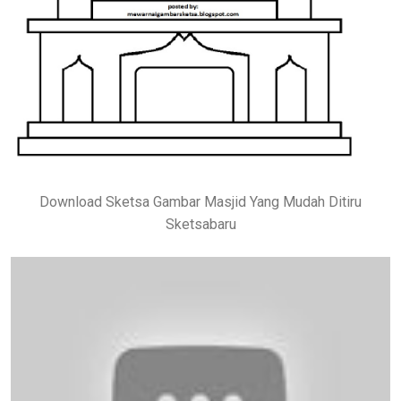
Download Sketsa Gambar Masjid Yang Mudah Ditiru
Sketsabaru