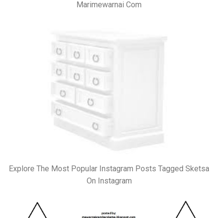
Marimewarnai Com
Explore The Most Popular Instagram Posts Tagged Sketsa
On Instagram