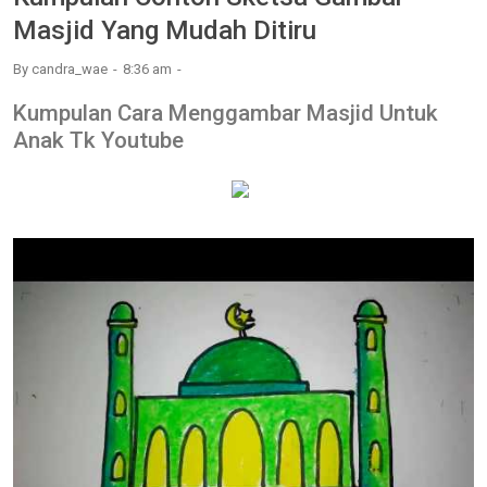
Masjid Yang Mudah Ditiru
By
candra_wae
8:36 am
Kumpulan Cara Menggambar Masjid Untuk
Anak Tk Youtube