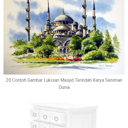
20 Contoh Gambar Lukisan Masjid Terindah Karya Seniman
Dunia