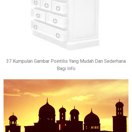
37 Kumpulan Gambar Pointilis Yang Mudah Dan Sederhana
Bagi Info