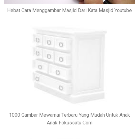
Hebat Cara Menggambar Masjid Dari Kata Masjid Youtube
1000 Gambar Mewarnai Terbaru Yang Mudah Untuk Anak
Anak Fokussatu Com