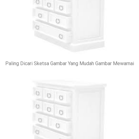
Paling Dicari Sketsa Gambar Yang Mudah Gambar Mewarnai