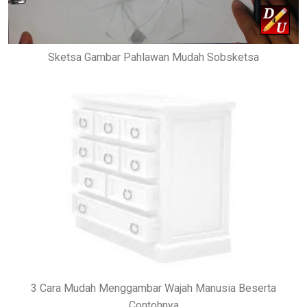
Sketsa Gambar Pahlawan Mudah Sobsketsa
3 Cara Mudah Menggambar Wajah Manusia Beserta
Contohnya