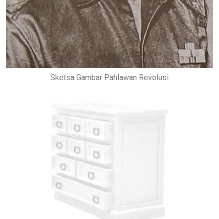
Sketsa Gambar Pahlawan Revolusi