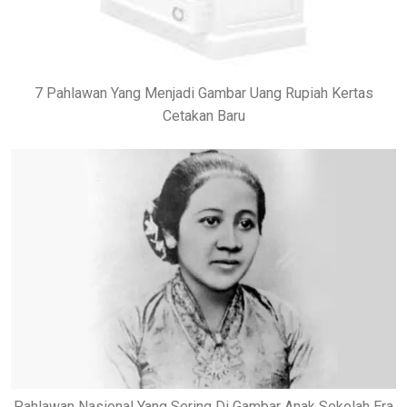
7 Pahlawan Yang Menjadi Gambar Uang Rupiah Kertas
Cetakan Baru
Pahlawan Nasional Yang Sering Di Gambar Anak Sekolah Era