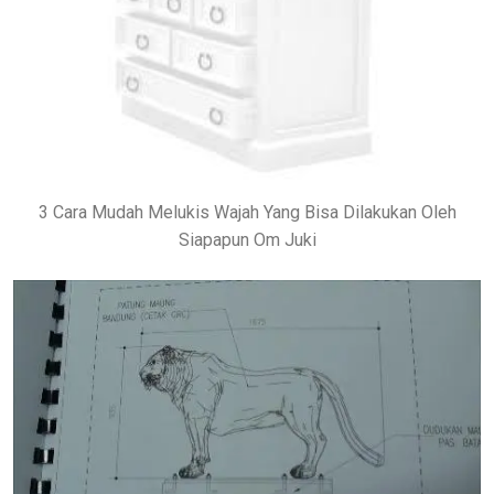
3 Cara Mudah Melukis Wajah Yang Bisa Dilakukan Oleh
Siapapun Om Juki