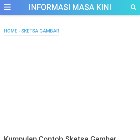
-->
INFORMASI MASA KINI
HOME
›
SKETSA GAMBAR
Kumpulan Contoh Sketsa Gambar