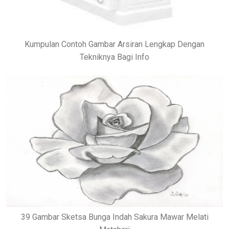
Kumpulan Contoh Gambar Arsiran Lengkap Dengan
Tekniknya Bagi Info
39 Gambar Sketsa Bunga Indah Sakura Mawar Melati