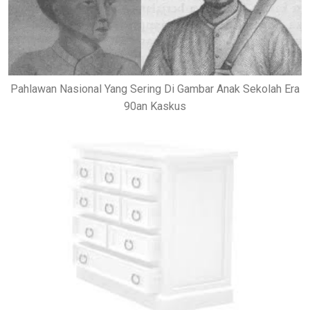
Pahlawan Nasional Yang Sering Di Gambar Anak Sekolah Era
90an Kaskus