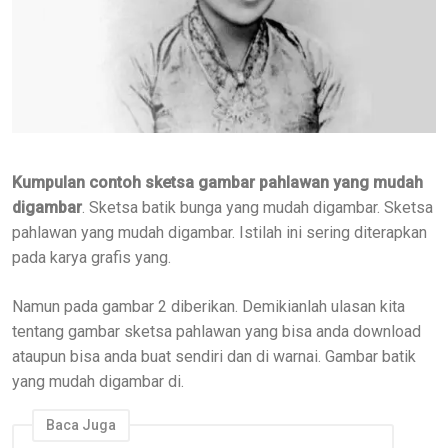
Kumpulan contoh sketsa gambar pahlawan yang mudah
digambar
. Sketsa batik bunga yang mudah digambar. Sketsa
pahlawan yang mudah digambar. Istilah ini sering diterapkan
pada karya grafis yang.
Namun pada gambar 2 diberikan. Demikianlah ulasan kita
tentang gambar sketsa pahlawan yang bisa anda download
ataupun bisa anda buat sendiri dan di warnai. Gambar batik
yang mudah digambar di.
Baca Juga