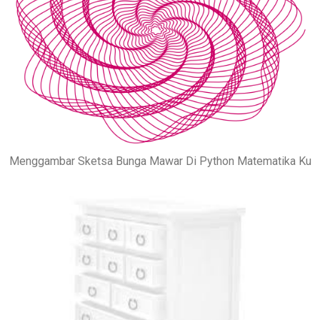
Menggambar Sketsa Bunga Mawar Di Python Matematika Ku