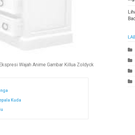
Lih
Ba
LA
kspresi Wajah Anime Gambar Killua Zoldyck
inga
epala Kuda
iu