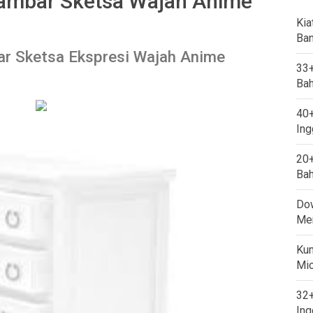
ambar Sketsa Wajah Anime
Kia
Ban
 Sketsa Ekspresi Wajah Anime
33+
Bah
40+
Ing
20+
Bah
Dow
Mem
Kum
Mi
32+
Ing