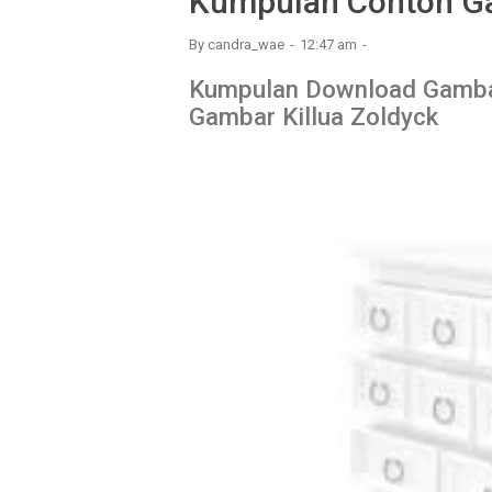
Kumpulan Contoh G
By
candra_wae
12:47 am
Kumpulan Download Gambar
Gambar Killua Zoldyck